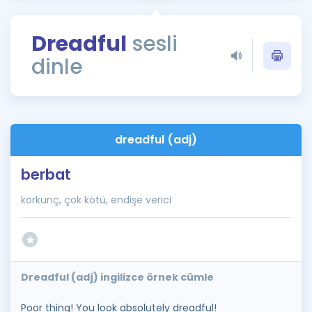
Puan Hesaplama
Dreadful
sesli
Rehberlik Aracı
dinle
ÖSYM Sınav Takvimi
Kampanyalar
Blog
dreadful (adj)
İngilizce Gramer
berbat
korkunç, çok kötü, endişe verici
Dreadful (adj) ingilizce örnek cümle
Poor thing! You look absolutely dreadful!