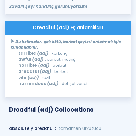
Zavallı şey! Korkunç görünüyorsun!
Dreadful (adj) Eş anlamlıları
Bu kelimeler; çok kötü, berbat şeyleri anlatmak için
kullanılabilir.
terrible
(adj)
: korkunç
awful
(adj)
: berbat, müthiş
horrible
(adj)
: berbat
dreadful
(adj)
: berbat
vile
(adj)
: rezil
horrendous
(adj)
: dehşet verici
Dreadful (adj) Collocations
absolutely dreadful :
tamamen ürkütücü