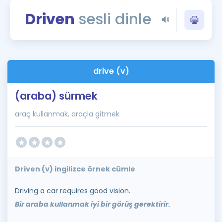
Puan Hesaplama
Driven
sesli dinle
Rehberlik Aracı
ÖSYM Sınav Takvimi
drive (v)
Kampanyalar
(araba) sürmek
Blog
araç kullanmak, araçla gitmek
İngilizce Gramer
Driven (v) ingilizce örnek cümle
Driving a car requires good vision.
Bir araba kullanmak iyi bir görüş gerektirir.