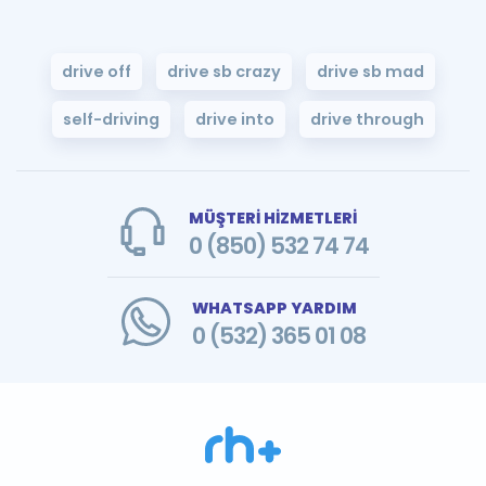
drive off
drive sb crazy
drive sb mad
self-driving
drive into
drive through
MÜŞTERİ HİZMETLERİ
0 (850) 532 74 74
WHATSAPP YARDIM
0 (532) 365 01 08