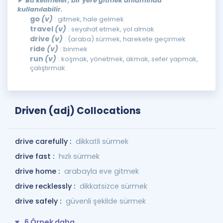
Bu kelimeler, bir yere gitmek anlamında
kullanılabilir.
go
(v)
: gitmek, hale gelmek
travel
(v)
: seyahat etmek, yol almak
drive
(v)
: (araba) sürmek, harekete geçirmek
ride
(v)
: binmek
run
(v)
: koşmak, yönetmek, akmak, sefer yapmak,
çalıştırmak
Driven (adj) Collocations
drive carefully :
dikkatli sürmek
drive fast :
hızlı sürmek
drive home :
arabayla eve gitmek
drive recklessly :
dikkatsizce sürmek
drive safely :
güvenli şekilde sürmek
6 Örnek daha