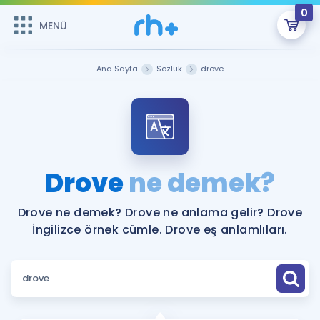
0
MENÜ
MENÜ
Üye Girişi
Ana Sayfa
Sözlük
drove
Online Dersler
Sepetin Şu An Boş.
Çalışma Paketleri
Remzi Hoca ile seni sınava hazırlayacak onlarca eğitim seni
bekliyor!
Kitaplar ve Kaynaklar
GİRİŞ YAP
Drove
ne demek?
Katılımcı Görüşleri
Şifremi Hatırlamıyorum
Drove ne demek? Drove ne anlama gelir? Drove
İngilizce örnek cümle. Drove eş anlamlıları.
ÜYE DEĞİLİM
Faydalı Araçlar
Ücretsiz Kaynaklar
Blog
İngilizce Gramer
Hakkımızda
Kariyer
Sözlük
Soru & Cevap
İletişim