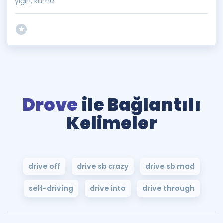
yığın, küme
Drove
ile Bağlantılı
Kelimeler
drive off
drive sb crazy
drive sb mad
self-driving
drive into
drive through