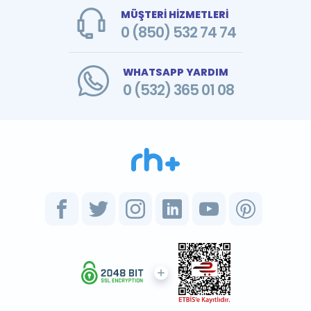
MÜŞTERİ HİZMETLERİ
0 (850) 532 74 74
WHATSAPP YARDIM
0 (532) 365 01 08