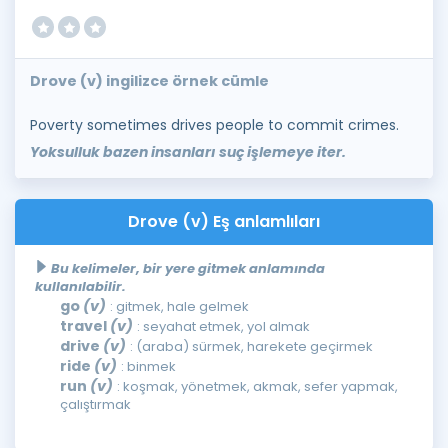
Drove (v) ingilizce örnek cümle
Poverty sometimes drives people to commit crimes.
Yoksulluk bazen insanları suç işlemeye iter.
Drove (v) Eş anlamlıları
Bu kelimeler, bir yere gitmek anlamında
kullanılabilir.
go
(v)
: gitmek, hale gelmek
travel
(v)
: seyahat etmek, yol almak
drive
(v)
: (araba) sürmek, harekete geçirmek
ride
(v)
: binmek
run
(v)
: koşmak, yönetmek, akmak, sefer yapmak,
çalıştırmak