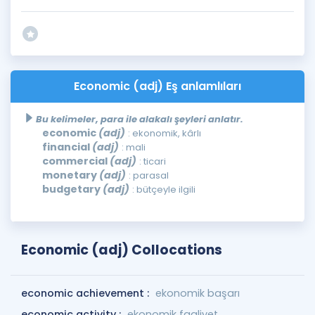
Economic (adj) Eş anlamlıları
Bu kelimeler, para ile alakalı şeyleri anlatır.
economic
(adj)
: ekonomik, kârlı
financial
(adj)
: mali
commercial
(adj)
: ticari
monetary
(adj)
: parasal
budgetary
(adj)
: bütçeyle ilgili
Economic (adj) Collocations
economic achievement :
ekonomik başarı
economic activity :
ekonomik faaliyet