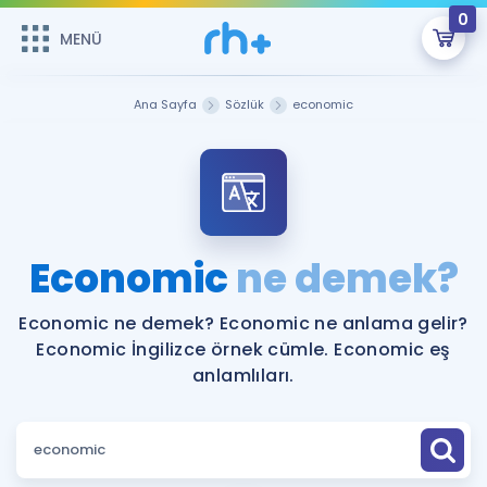
0
MENÜ
MENÜ
Üye Girişi
Ana Sayfa
Sözlük
economic
Online Dersler
Sepetin Şu An Boş.
Çalışma Paketleri
Remzi Hoca ile seni sınava hazırlayacak onlarca eğitim seni
bekliyor!
Kitaplar ve Kaynaklar
GİRİŞ YAP
Economic
ne demek?
Katılımcı Görüşleri
Şifremi Hatırlamıyorum
Economic ne demek? Economic ne anlama gelir?
Economic İngilizce örnek cümle. Economic eş
ÜYE DEĞİLİM
Faydalı Araçlar
anlamlıları.
Ücretsiz Kaynaklar
Blog
İngilizce Gramer
Hakkımızda
Kariyer
Sözlük
Soru & Cevap
İletişim