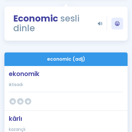
Puan Hesaplama
Economic
sesli
Rehberlik Aracı
dinle
ÖSYM Sınav Takvimi
Kampanyalar
Blog
economic (adj)
İngilizce Gramer
ekonomik
iktisadi
kârlı
kazançlı