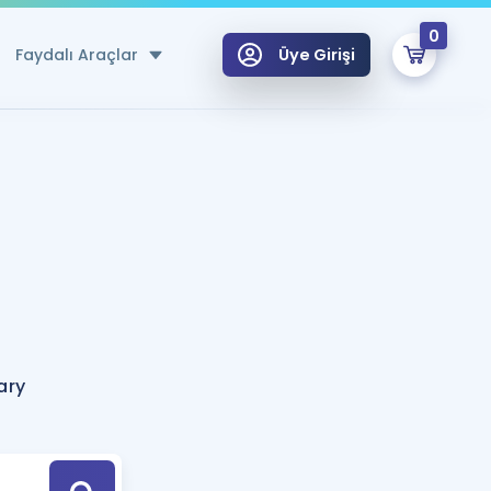
0
Faydalı Araçlar
Üye Girişi
klar
n Ücretsiz Kaynaklar
 için Özel Sözlük
Sepetin Şu An Boş.
ma
uan Hesaplama Aracı
i Hoca ile seni sınava hazırlayacak onlarca eğitim seni bekliyor!
Şifremi Hatırlamıyorum
GİRİŞ YAP
ary
azırlananlar için Öneriler
kvimi
ÜYE DEĞİLİM
arı Tek Takvimde