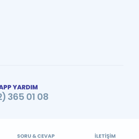
PP YARDIM
2) 365 01 08
SORU & CEVAP
İLETIŞIM