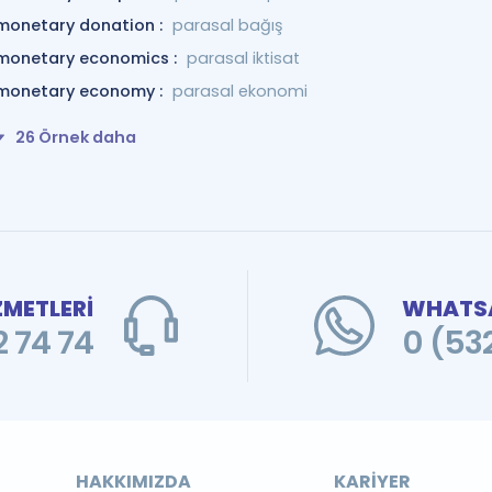
monetary donation :
parasal bağış
monetary economics :
parasal iktisat
monetary economy :
parasal ekonomi
26 Örnek daha
ZMETLERİ
WHATSA
 74 74
0 (53
HAKKIMIZDA
KARIYER