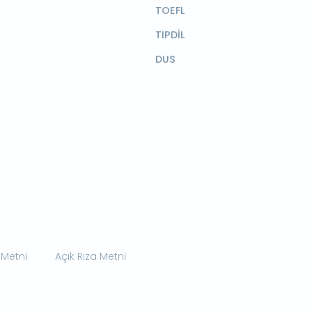
TOEFL
TIPDİL
DUS
 Metni
Açık Rıza Metni