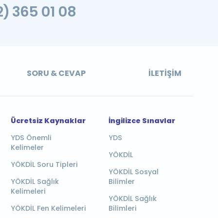
2) 365 01 08
SORU & CEVAP
İLETIŞIM
Ücretsiz Kaynaklar
İngilizce Sınavlar
YDS Önemli
YDS
Kelimeler
YÖKDİL
YÖKDİL Soru Tipleri
YÖKDİL Sosyal
YÖKDİL Sağlık
Bilimler
Kelimeleri
YÖKDİL Sağlık
YÖKDİL Fen Kelimeleri
Bilimleri