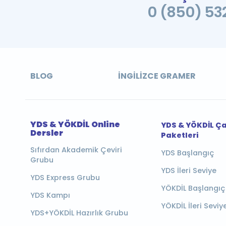
0 (850) 532
BLOG
İNGILIZCE GRAMER
YDS & YÖKDİL Online
YDS & YÖKDİL Ç
Dersler
Paketleri
Sıfırdan Akademik Çeviri
YDS Başlangıç
Grubu
YDS İleri Seviye
YDS Express Grubu
YÖKDİL Başlangıç
YDS Kampı
YÖKDİL İleri Seviy
YDS+YÖKDİL Hazırlık Grubu