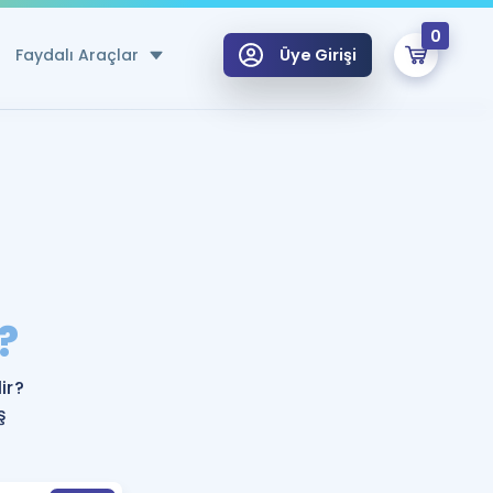
0
Faydalı Araçlar
Üye Girişi
klar
n Ücretsiz Kaynaklar
 için Özel Sözlük
Sepetin Şu An Boş.
ma
?
uan Hesaplama Aracı
i Hoca ile seni sınava hazırlayacak onlarca eğitim seni bekliyor!
Şifremi Hatırlamıyorum
GİRİŞ YAP
ir?
azırlananlar için Öneriler
ş
kvimi
ÜYE DEĞİLİM
arı Tek Takvimde