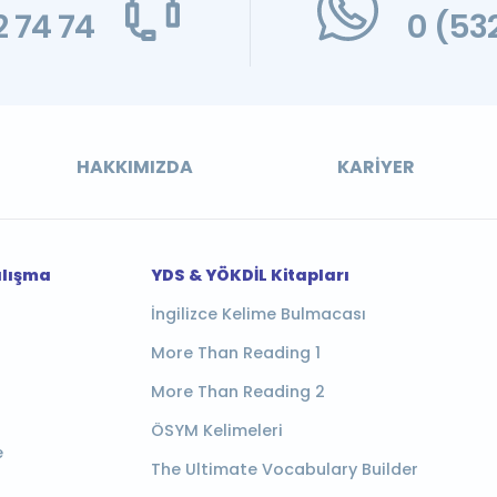
 74 74
0 (53
HAKKIMIZDA
KARIYER
alışma
YDS & YÖKDİL Kitapları
İngilizce Kelime Bulmacası
More Than Reading 1
More Than Reading 2
ÖSYM Kelimeleri
e
The Ultimate Vocabulary Builder