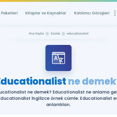
Paketleri
Kitaplar ve Kaynaklar
Katılımcı Görüşleri
Ücretsiz Kayna
Ana Sayfa
Sözlük
educationalist
YDS ve YÖKDİL içi
Sözlük
İngilizce Sınavları
Puan Hesapla
Educationalist
ne demek
YDS ve YÖKDİL P
Remz
Rehberlik Aracı
ucationalist ne demek? Educationalist ne anlama gel
YDS ve YÖKDİL'e H
Educationalist İngilizce örnek cümle. Educationalist e
anlamlıları.
ÖSYM Sınav Ta
Tüm ÖSYM Sınavl