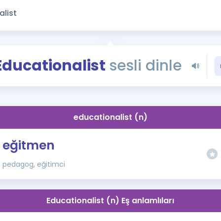
Kampanyalar
Eğitim ve Kitaplar
Blog
YDS - YÖKDİL Tüm S
Educationalist
sesli dinle
İngilizce Gram
İngilizce Gramer
educationalist (n)
eğitmen
pedagog, eğitimci
Educationalist (n) Eş anlamlıları