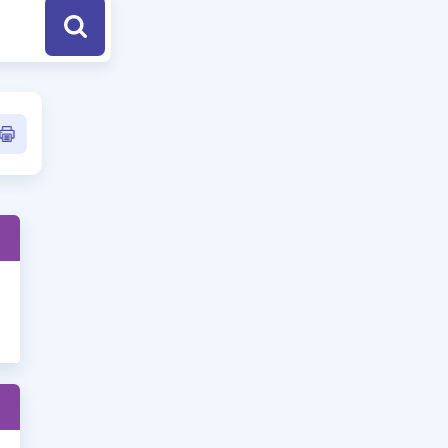
a Özel Fırsatlar
ınavlarla İlgili Haberler
er
 ve Konu Anlatımı