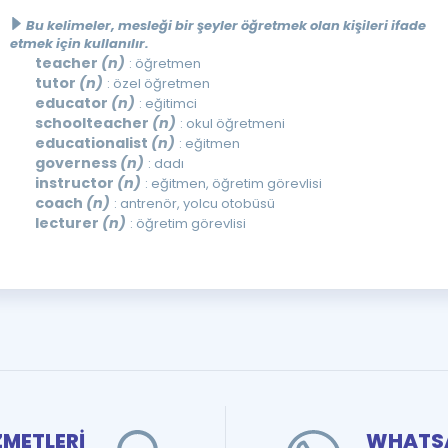
Bu kelimeler, mesleği bir şeyler öğretmek olan kişileri ifade
etmek için kullanılır.
teacher
(n)
: öğretmen
tutor
(n)
: özel öğretmen
educator
(n)
: eğitimci
schoolteacher
(n)
: okul öğretmeni
educationalist
(n)
: eğitmen
governess
(n)
: dadı
instructor
(n)
: eğitmen, öğretim görevlisi
coach
(n)
: antrenör, yolcu otobüsü
lecturer
(n)
: öğretim görevlisi
ZMETLERİ
WHATSA