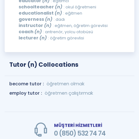
educator
(n)
: eğitimci
schoolteacher
(n)
: okul öğretmeni
educationalist
(n)
: eğitmen
governess
(n)
: dadı
instructor
(n)
: eğitmen, öğretim görevlisi
coach
(n)
: antrenör, yolcu otobüsü
lecturer
(n)
: öğretim görevlisi
Tutor (n) Collocations
become tutor :
öğretmen olmak
employ tutor :
öğretmen çalıştırmak
MÜŞTERİ HİZMETLERİ
0 (850) 532 74 74