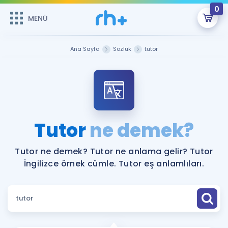
0
MENÜ
MENÜ
Üye Girişi
Ana Sayfa
Sözlük
tutor
Online Dersler
Sepetin Şu An Boş.
Çalışma Paketleri
Remzi Hoca ile seni sınava hazırlayacak onlarca eğitim seni
bekliyor!
Kitaplar ve Kaynaklar
GİRİŞ YAP
Tutor
ne demek?
Katılımcı Görüşleri
Şifremi Hatırlamıyorum
Tutor ne demek? Tutor ne anlama gelir? Tutor
İngilizce örnek cümle. Tutor eş anlamlıları.
ÜYE DEĞİLİM
Faydalı Araçlar
Ücretsiz Kaynaklar
Blog
İngilizce Gramer
Hakkımızda
Kariyer
Sözlük
Soru & Cevap
İletişim