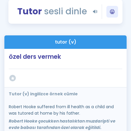
Puan Hesaplama
Tutor
sesli dinle
Rehberlik Aracı
ÖSYM Sınav Takvimi
tutor (v)
Kampanyalar
özel ders vermek
Blog
İngilizce Gramer
Tutor (v) ingilizce örnek cümle
Robert Hooke suffered from ill health as a child and
was tutored at home by his father.
Robert Hooke çocukken hastalıktan muzdaripti ve
evde babası tarafından özel olarak eğitildi.