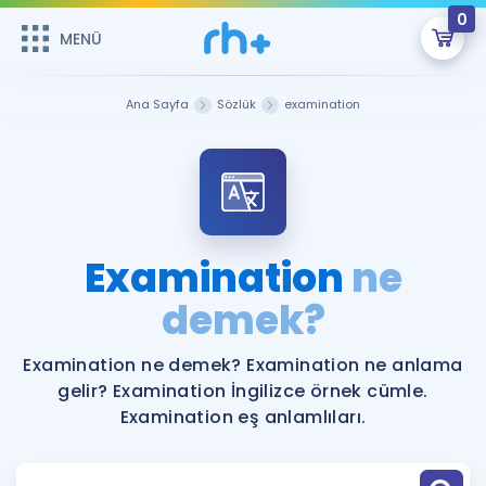
0
MENÜ
MENÜ
Üye Girişi
Ana Sayfa
Sözlük
examination
Online Dersler
Sepetin Şu An Boş.
Çalışma Paketleri
Remzi Hoca ile seni sınava hazırlayacak onlarca eğitim seni
bekliyor!
Kitaplar ve Kaynaklar
GİRİŞ YAP
Examination
ne
Katılımcı Görüşleri
demek?
Şifremi Hatırlamıyorum
ÜYE DEĞİLİM
Faydalı Araçlar
Examination ne demek? Examination ne anlama
gelir? Examination İngilizce örnek cümle.
Ücretsiz Kaynaklar
Blog
İngilizce Gramer
Examination eş anlamlıları.
Hakkımızda
Kariyer
Sözlük
Soru & Cevap
İletişim