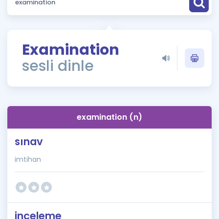
Puan Hesaplama
Rehberlik Aracı
Examination
ÖSYM Sınav Takvimi
sesli dinle
Kampanyalar
Blog
examination (n)
İngilizce Gramer
sınav
imtihan
inceleme