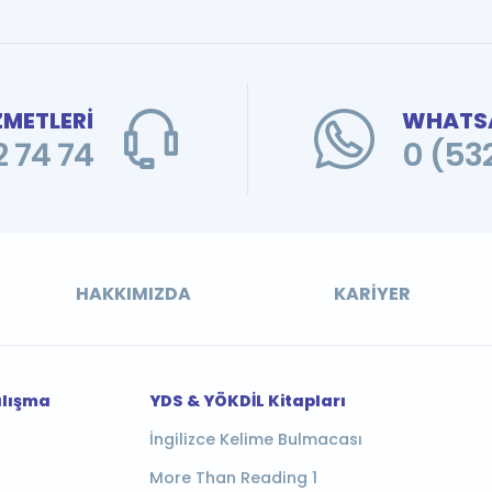
ZMETLERİ
WHATSA
 74 74
0 (53
HAKKIMIZDA
KARIYER
alışma
YDS & YÖKDİL Kitapları
İngilizce Kelime Bulmacası
More Than Reading 1