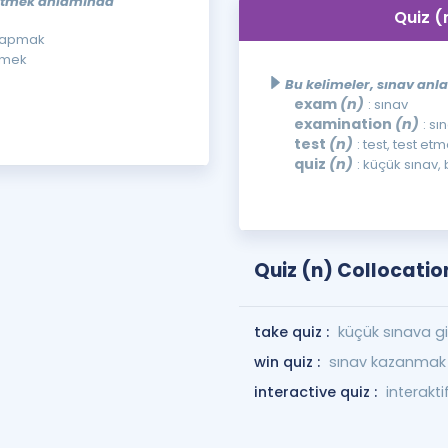
 etmek anlamında
Quiz (
 yapmak
tmek
Bu kelimeler, sınav anla
exam
(n)
: sınav
examination
(n)
: s
test
(n)
: test, test et
quiz
(n)
: küçük sınav, 
Quiz (n) Collocatio
take quiz :
küçük sınava g
win quiz :
sınav kazanmak
interactive quiz :
interakti