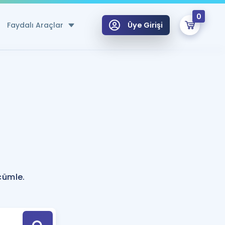
0
Faydalı Araçlar
Üye Girişi
klar
n Ücretsiz Kaynaklar
 için Özel Sözlük
Sepetin Şu An Boş.
ma
uan Hesaplama Aracı
i Hoca ile seni sınava hazırlayacak onlarca eğitim seni bekliyor!
Şifremi Hatırlamıyorum
GİRİŞ YAP
cümle.
azırlananlar için Öneriler
kvimi
ÜYE DEĞİLİM
arı Tek Takvimde