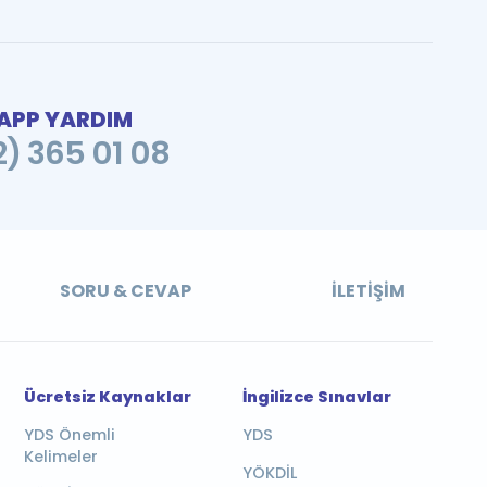
PP YARDIM
2) 365 01 08
SORU & CEVAP
İLETIŞIM
Ücretsiz Kaynaklar
İngilizce Sınavlar
YDS Önemli
YDS
Kelimeler
YÖKDİL