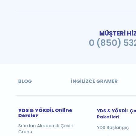
MÜŞTERİ Hİ
0 (850) 532
BLOG
İNGILIZCE GRAMER
YDS & YÖKDİL Online
YDS & YÖKDİL Ç
Dersler
Paketleri
Sıfırdan Akademik Çeviri
YDS Başlangıç
Grubu