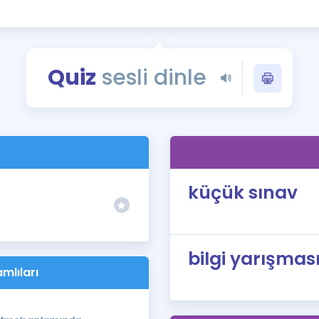
Kampanyalar
Eğitim ve Kitaplar
Blog
Quiz
sesli dinle
YDS - YÖKDİL Tüm S
İngilizce Gram
İngilizce Gramer
küçük sınav
bilgi yarışmas
mlıları