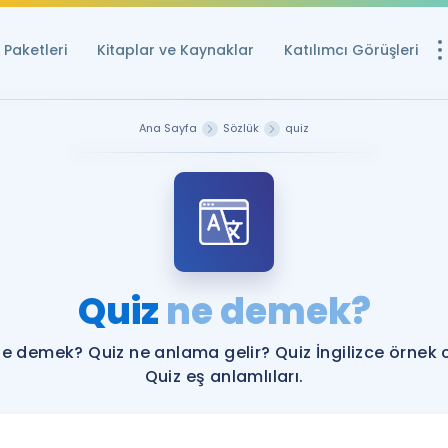
Paketleri
Kitaplar ve Kaynaklar
Katılımcı Görüşleri
Ücretsiz Kayna
Ana Sayfa
Sözlük
quiz
YDS ve YÖKDİL içi
Sözlük
İngilizce Sınavları
Puan Hesapla
Quiz
ne demek?
YDS ve YÖKDİL P
Remz
Rehberlik Aracı
ne demek? Quiz ne anlama gelir? Quiz İngilizce örnek 
YDS ve YÖKDİL'e H
Quiz eş anlamlıları.
ÖSYM Sınav Ta
Tüm ÖSYM Sınavl