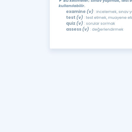
Bu kelimeler; sınav yapmak, test
kullanılabilir.
examine
(v)
: incelemek, sınav
test
(v)
: test etmek, muayene e
quiz
(v)
: sorular sormak
assess
(v)
: değerlendirmek