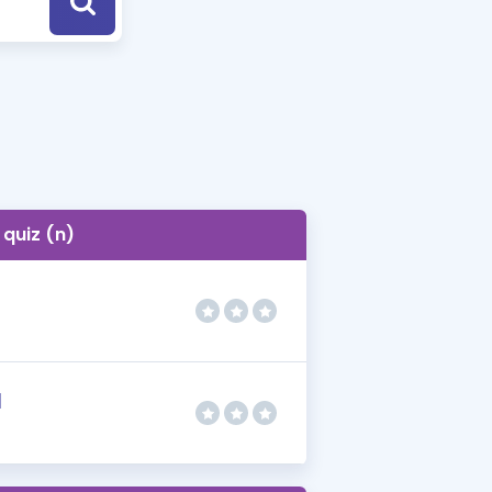
a Özel Fırsatlar
ınavlarla İlgili Haberler
er
 ve Konu Anlatımı
quiz (n)
ı