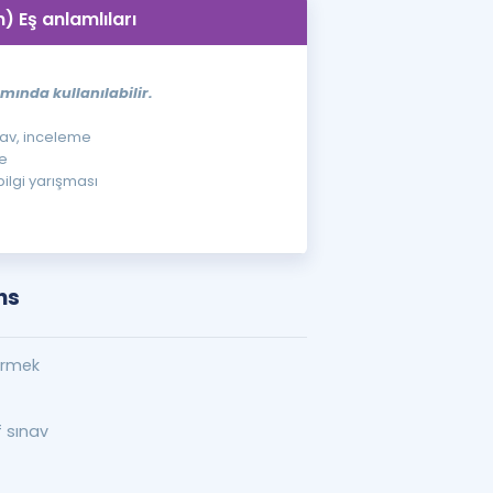
n) Eş anlamlıları
mında kullanılabilir.
ınav, inceleme
me
bilgi yarışması
ns
irmek
f sınav