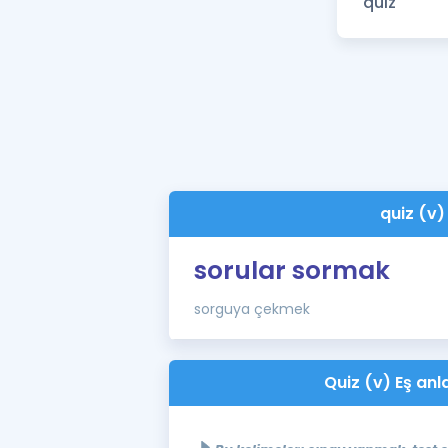
quiz (v)
sorular sormak
sorguya çekmek
Quiz (v) Eş anla