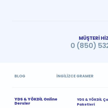
MÜŞTERİ Hİ
0 (850) 532
BLOG
İNGILIZCE GRAMER
YDS & YÖKDİL Online
YDS & YÖKDİL Ç
Dersler
Paketleri