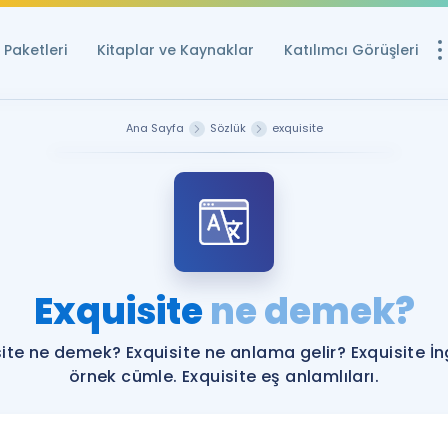
Paketleri
Kitaplar ve Kaynaklar
Katılımcı Görüşleri
Ücretsiz Kayna
Ana Sayfa
Sözlük
exquisite
YDS ve YÖKDİL içi
Sözlük
İngilizce Sınavları
Puan Hesapla
Exquisite
ne demek?
YDS ve YÖKDİL P
Remz
Rehberlik Aracı
ite ne demek? Exquisite ne anlama gelir? Exquisite İn
YDS ve YÖKDİL'e H
örnek cümle. Exquisite eş anlamlıları.
ÖSYM Sınav Ta
Tüm ÖSYM Sınavl