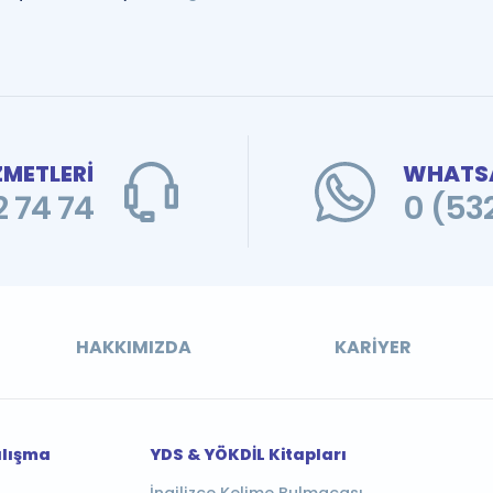
ZMETLERİ
WHATSA
 74 74
0 (53
HAKKIMIZDA
KARIYER
alışma
YDS & YÖKDİL Kitapları