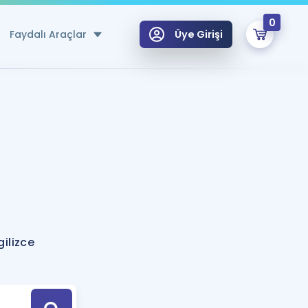
0
Faydalı Araçlar
Üye Girişi
klar
n Ücretsiz Kaynaklar
 için Özel Sözlük
Sepetin Şu An Boş.
ma
uan Hesaplama Aracı
i Hoca ile seni sınava hazırlayacak onlarca eğitim seni bekliyor!
Şifremi Hatırlamıyorum
GİRİŞ YAP
gilizce
azırlananlar için Öneriler
kvimi
ÜYE DEĞİLİM
arı Tek Takvimde