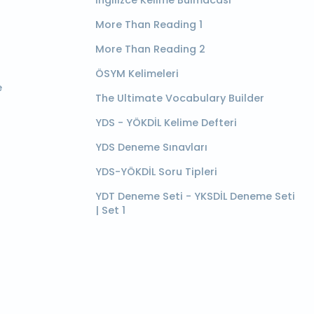
İngilizce Kelime Bulmacası
More Than Reading 1
More Than Reading 2
ÖSYM Kelimeleri
e
The Ultimate Vocabulary Builder
YDS - YÖKDİL Kelime Defteri
YDS Deneme Sınavları
YDS-YÖKDİL Soru Tipleri
YDT Deneme Seti - YKSDİL Deneme Seti
| Set 1