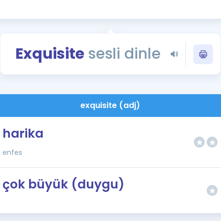
Kampanyalar
Eğitim ve Kitaplar
Blog
Exquisite
sesli dinle
YDS - YÖKDİL Tüm S
İngilizce Gram
İngilizce Gramer
exquisite (adj)
harika
enfes
çok büyük (duygu)