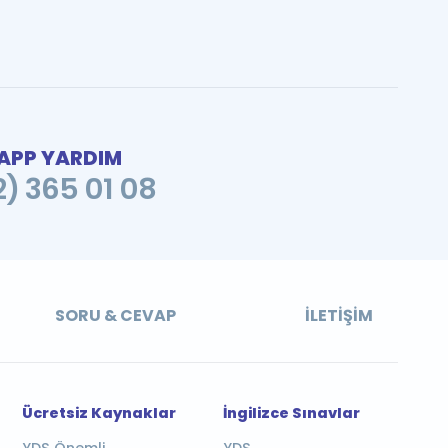
PP YARDIM
2) 365 01 08
SORU & CEVAP
İLETIŞIM
Ücretsiz Kaynaklar
İngilizce Sınavlar