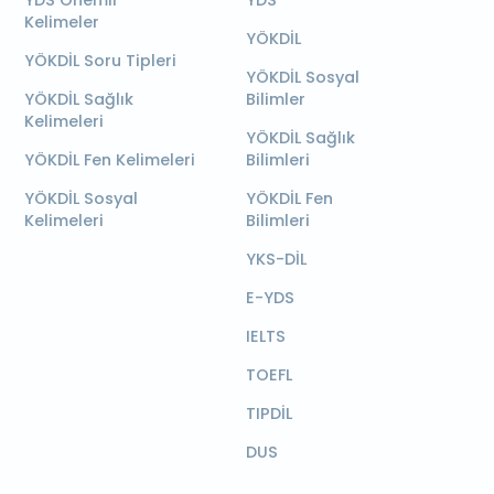
YDS Önemli
YDS
Kelimeler
YÖKDİL
YÖKDİL Soru Tipleri
YÖKDİL Sosyal
YÖKDİL Sağlık
Bilimler
Kelimeleri
YÖKDİL Sağlık
YÖKDİL Fen Kelimeleri
Bilimleri
YÖKDİL Sosyal
YÖKDİL Fen
Kelimeleri
Bilimleri
YKS-DİL
E-YDS
IELTS
TOEFL
TIPDİL
DUS