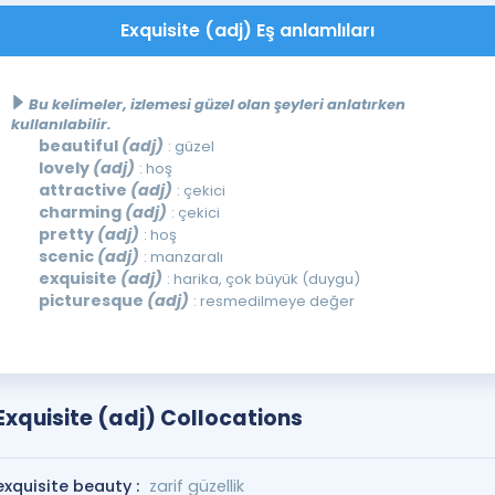
Exquisite (adj) Eş anlamlıları
Bu kelimeler, izlemesi güzel olan şeyleri anlatırken
kullanılabilir.
beautiful
(adj)
: güzel
lovely
(adj)
: hoş
attractive
(adj)
: çekici
charming
(adj)
: çekici
pretty
(adj)
: hoş
scenic
(adj)
: manzaralı
exquisite
(adj)
: harika, çok büyük (duygu)
picturesque
(adj)
: resmedilmeye değer
Exquisite (adj) Collocations
exquisite beauty :
zarif güzellik