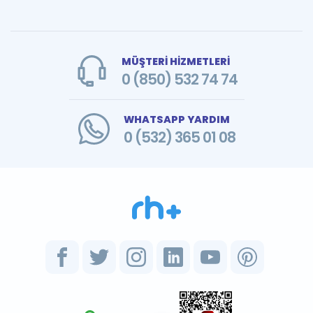
MÜŞTERİ HİZMETLERİ
0 (850) 532 74 74
WHATSAPP YARDIM
0 (532) 365 01 08