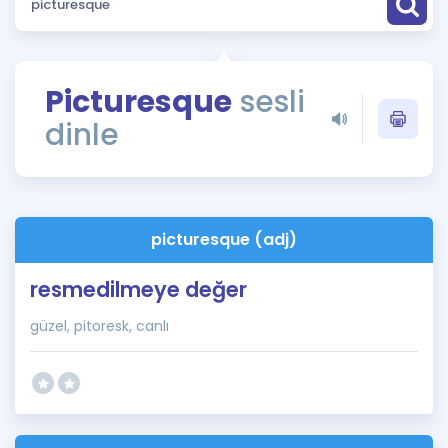
Puan Hesaplama
Rehberlik Aracı
Picturesque
sesli
ÖSYM Sınav Takvimi
dinle
Kampanyalar
Blog
picturesque (adj)
İngilizce Gramer
resmedilmeye değer
güzel, pitoresk, canlı