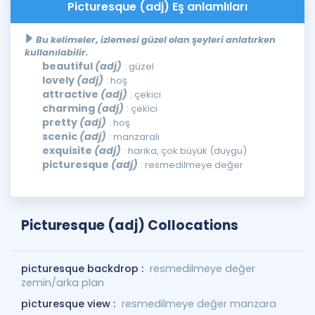
Picturesque (adj) Eş anlamlıları
Bu kelimeler, izlemesi güzel olan şeyleri anlatırken
kullanılabilir.
beautiful
(adj)
: güzel
lovely
(adj)
: hoş
attractive
(adj)
: çekici
charming
(adj)
: çekici
pretty
(adj)
: hoş
scenic
(adj)
: manzaralı
exquisite
(adj)
: harika, çok büyük (duygu)
picturesque
(adj)
: resmedilmeye değer
Picturesque (adj) Collocations
picturesque backdrop :
resmedilmeye değer
zemin/arka plan
picturesque view :
resmedilmeye değer manzara