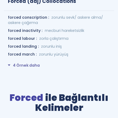
Forced (adj) Collocations
forced conscription :
zorunlu sevk/ askere alma/
askere çağırma
forced inactivity :
mecburi hareketsizlik
forced labour :
zorla çalıştırma
forced landing :
zorunlu iniş
forced march :
zorunlu yürüyüş
4 Örnek daha
Forced
ile Bağlantılı
Kelimeler