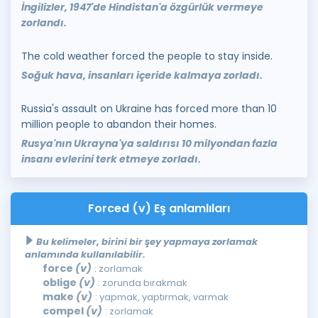
İngilizler, 1947'de Hindistan'a özgürlük vermeye
zorlandı.
The cold weather forced the people to stay inside.
Soğuk hava, insanları içeride kalmaya zorladı.
Russia's assault on Ukraine has forced more than 10
million people to abandon their homes.
Rusya'nın Ukrayna'ya saldırısı 10 milyondan fazla
insanı evlerini terk etmeye zorladı.
Forced (v) Eş anlamlıları
Bu kelimeler, birini bir şey yapmaya zorlamak
anlamında kullanılabilir.
force
(v)
: zorlamak
oblige
(v)
: zorunda bırakmak
make
(v)
: yapmak, yaptırmak, varmak
compel
(v)
: zorlamak