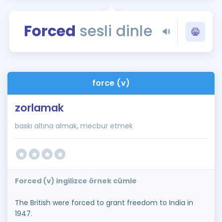
Puan Hesaplama
Forced
sesli dinle
Rehberlik Aracı
ÖSYM Sınav Takvimi
Kampanyalar
force (v)
Blog
zorlamak
İngilizce Gramer
baskı altına almak, mecbur etmek
Forced (v) ingilizce örnek cümle
The British were forced to grant freedom to India in
1947.