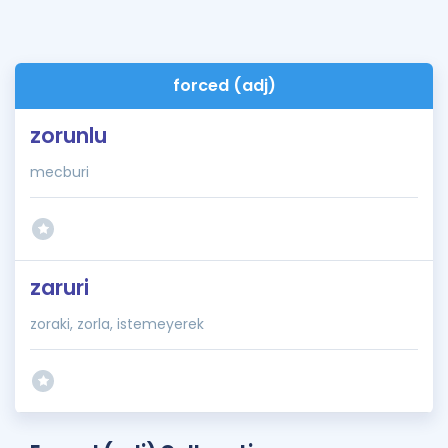
forced (adj)
zorunlu
mecburi
zaruri
zoraki, zorla, istemeyerek