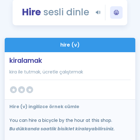
Puan Hesaplama
Hire
sesli dinle
Rehberlik Aracı
ÖSYM Sınav Takvimi
hire (v)
Kampanyalar
kiralamak
Blog
kira ile tutmak, ücretle çalıştırmak
İngilizce Gramer
Hire (v) ingilizce örnek cümle
You can hire a bicycle by the hour at this shop.
Bu dükkanda saatlik bisiklet kiralayabilirsiniz.