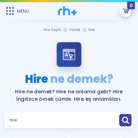
0
MENÜ
MENÜ
Üye Girişi
Ana Sayfa
Sözlük
hire
Online Dersler
Sepetin Şu An Boş.
Çalışma Paketleri
Remzi Hoca ile seni sınava hazırlayacak onlarca eğitim seni
bekliyor!
Kitaplar ve Kaynaklar
GİRİŞ YAP
Hire
ne demek?
Katılımcı Görüşleri
Şifremi Hatırlamıyorum
Hire ne demek? Hire ne anlama gelir? Hire
İngilizce örnek cümle. Hire eş anlamlıları.
ÜYE DEĞİLİM
Faydalı Araçlar
Ücretsiz Kaynaklar
Blog
İngilizce Gramer
Hakkımızda
Kariyer
Sözlük
Soru & Cevap
İletişim