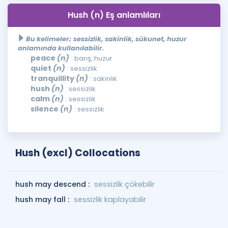
Hush (n) Eş anlamlıları
Bu kelimeler; sessizlik, sakinlik, sükunet, huzur
anlamında kullanılabilir.
peace
(n)
: barış, huzur
quiet
(n)
: sessizlik
tranquillity
(n)
: sakinlik
hush
(n)
: sessizlik
calm
(n)
: sessizlik
silence
(n)
: sessizlik
Hush (excl) Collocations
hush may descend :
sessizlik çökebilir
hush may fall :
sessizlik kaplayabilir