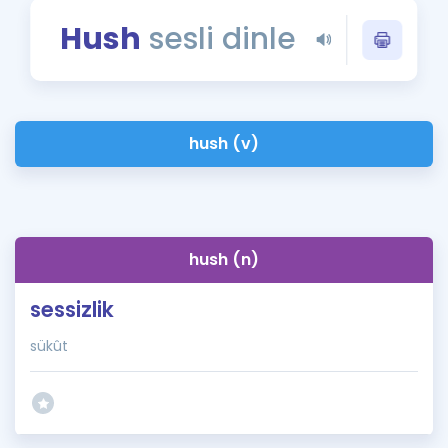
Puan Hesaplama
Hush
sesli dinle
Rehberlik Aracı
ÖSYM Sınav Takvimi
hush (v)
Kampanyalar
Blog
İngilizce Gramer
hush (n)
sessizlik
sükût