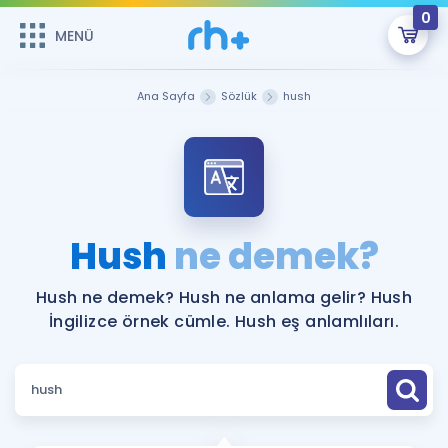
0
MENÜ
MENÜ
Üye Girişi
Ana Sayfa
Sözlük
hush
Online Dersler
Sepetin Şu An Boş.
Çalışma Paketleri
Remzi Hoca ile seni sınava hazırlayacak onlarca eğitim seni
bekliyor!
Kitaplar ve Kaynaklar
GİRİŞ YAP
Hush
ne demek?
Katılımcı Görüşleri
Şifremi Hatırlamıyorum
Hush ne demek? Hush ne anlama gelir? Hush
İngilizce örnek cümle. Hush eş anlamlıları.
ÜYE DEĞİLİM
Faydalı Araçlar
Ücretsiz Kaynaklar
Blog
İngilizce Gramer
Hakkımızda
Kariyer
Sözlük
Soru & Cevap
İletişim