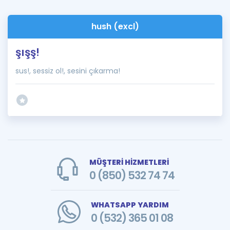
hush (excl)
şışş!
sus!, sessiz ol!, sesini çıkarma!
MÜŞTERİ HİZMETLERİ
0 (850) 532 74 74
WHATSAPP YARDIM
0 (532) 365 01 08