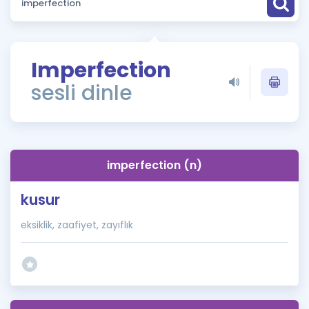
Puan Hesaplama
Rehberlik Aracı
Imperfection
ÖSYM Sınav Takvimi
sesli dinle
Kampanyalar
Blog
imperfection (n)
İngilizce Gramer
kusur
eksiklik, zaafiyet, zayıflık