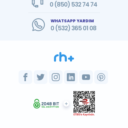
0 (850) 532 74 74
WHATSAPP YARDIM
0 (532) 365 01 08