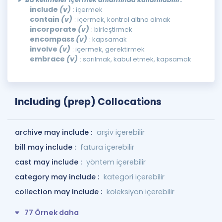
include
(v)
: içermek
contain
(v)
: içermek, kontrol altına almak
incorporate
(v)
: birleştirmek
encompass
(v)
: kapsamak
involve
(v)
: içermek, gerektirmek
embrace
(v)
: sarılmak, kabul etmek, kapsamak
Including (prep) Collocations
archive may include :
arşiv içerebilir
bill may include :
fatura içerebilir
cast may include :
yöntem içerebilir
category may include :
kategori içerebilir
collection may include :
koleksiyon içerebilir
77 Örnek daha