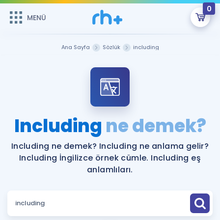
0
MENÜ
MENÜ
Üye Girişi
Ana Sayfa
Sözlük
including
Online Dersler
Sepetin Şu An Boş.
Çalışma Paketleri
Remzi Hoca ile seni sınava hazırlayacak onlarca eğitim seni
bekliyor!
Kitaplar ve Kaynaklar
GİRİŞ YAP
Including
ne demek?
Katılımcı Görüşleri
Şifremi Hatırlamıyorum
Including ne demek? Including ne anlama gelir?
Including İngilizce örnek cümle. Including eş
ÜYE DEĞİLİM
Faydalı Araçlar
anlamlıları.
Ücretsiz Kaynaklar
Blog
İngilizce Gramer
Hakkımızda
Kariyer
Sözlük
Soru & Cevap
İletişim