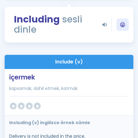
Puan Hesaplama
Including
sesli
Rehberlik Aracı
dinle
ÖSYM Sınav Takvimi
Kampanyalar
Blog
include (v)
İngilizce Gramer
içermek
kapsamak, dahil etmek, katmak
Including (v) ingilizce örnek cümle
Delivery is not included in the price.