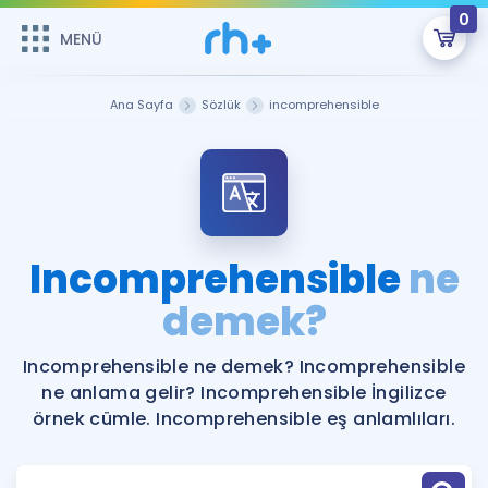
0
MENÜ
MENÜ
Üye Girişi
Ana Sayfa
Sözlük
incomprehensible
Online Dersler
Sepetin Şu An Boş.
Çalışma Paketleri
Remzi Hoca ile seni sınava hazırlayacak onlarca eğitim seni
bekliyor!
Kitaplar ve Kaynaklar
GİRİŞ YAP
Incomprehensible
ne
Katılımcı Görüşleri
demek?
Şifremi Hatırlamıyorum
ÜYE DEĞİLİM
Faydalı Araçlar
Incomprehensible ne demek? Incomprehensible
ne anlama gelir? Incomprehensible İngilizce
Ücretsiz Kaynaklar
Blog
İngilizce Gramer
örnek cümle. Incomprehensible eş anlamlıları.
Hakkımızda
Kariyer
Sözlük
Soru & Cevap
İletişim