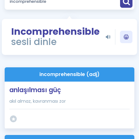
Puan Hesaplama
Rehberlik Aracı
Incomprehensible
ÖSYM Sınav Takvimi
sesli dinle
Kampanyalar
Blog
incomprehensible (adj)
İngilizce Gramer
anlaşılması güç
akıl almaz, kavranması zor