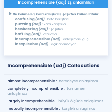
Incomprehensible (adj) Eş anlamlıları
Bu kelimeler; kafa karıştırıcı, şaşırtıcı kullanılabilir.
confusing
(adj)
: kafa karıştırıcı
puzzling
(adj)
: kafa karıştırıcı
bewildering
(adj)
: şaşırtıcı
baffling
(adj)
: afallatıcı
incomprehensible
(adj)
: anlaşılması güç
inexplicable
(adj)
: açıklanamayan
Incomprehensible (adj) Collocations
almost incomprehensible :
neredeyse anlaşılmaz
completely incomprehensible :
tamamen
anlaşılmaz
largely incomprehensible :
büyük ölçüde anlaşılmaz
mutually incomprehensible :
karşılıklı anlaşılmaz