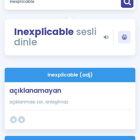
Puan Hesaplama
Rehberlik Aracı
Inexplicable
sesli
ÖSYM Sınav Takvimi
dinle
Kampanyalar
Blog
inexplicable (adj)
İngilizce Gramer
açıklanamayan
açıklanması zor, anlaşılmaz