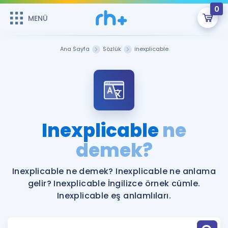
0
MENÜ
MENÜ
Üye Girişi
Ana Sayfa
Sözlük
inexplicable
Online Dersler
Sepetin Şu An Boş.
Çalışma Paketleri
Remzi Hoca ile seni sınava hazırlayacak onlarca eğitim seni
bekliyor!
Kitaplar ve Kaynaklar
GİRİŞ YAP
Inexplicable
ne
Katılımcı Görüşleri
demek?
Şifremi Hatırlamıyorum
ÜYE DEĞİLİM
Faydalı Araçlar
Inexplicable ne demek? Inexplicable ne anlama
gelir? Inexplicable İngilizce örnek cümle.
Ücretsiz Kaynaklar
Blog
İngilizce Gramer
Inexplicable eş anlamlıları.
Hakkımızda
Kariyer
Sözlük
Soru & Cevap
İletişim