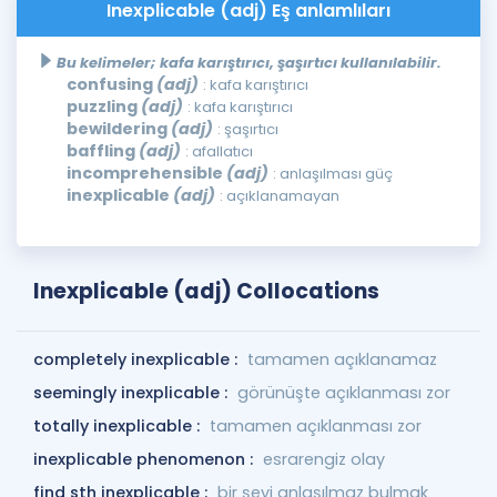
Inexplicable (adj) Eş anlamlıları
Bu kelimeler; kafa karıştırıcı, şaşırtıcı kullanılabilir.
confusing
(adj)
: kafa karıştırıcı
puzzling
(adj)
: kafa karıştırıcı
bewildering
(adj)
: şaşırtıcı
baffling
(adj)
: afallatıcı
incomprehensible
(adj)
: anlaşılması güç
inexplicable
(adj)
: açıklanamayan
Inexplicable (adj) Collocations
completely inexplicable :
tamamen açıklanamaz
seemingly inexplicable :
görünüşte açıklanması zor
totally inexplicable :
tamamen açıklanması zor
inexplicable phenomenon :
esrarengiz olay
find sth inexplicable :
bir şeyi anlaşılmaz bulmak