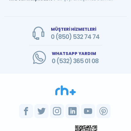
MÜŞTERİ HİZMETLERİ
0 (850) 532 74 74
WHATSAPP YARDIM
0 (532) 365 01 08