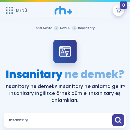
0
MENÜ
MENÜ
Üye Girişi
Ana Sayfa
Sözlük
insanitary
Online Dersler
Sepetin Şu An Boş.
Çalışma Paketleri
Remzi Hoca ile seni sınava hazırlayacak onlarca eğitim seni
bekliyor!
Kitaplar ve Kaynaklar
GİRİŞ YAP
Insanitary
ne demek?
Katılımcı Görüşleri
Şifremi Hatırlamıyorum
Insanitary ne demek? Insanitary ne anlama gelir?
Insanitary İngilizce örnek cümle. Insanitary eş
ÜYE DEĞİLİM
Faydalı Araçlar
anlamlıları.
Ücretsiz Kaynaklar
Blog
İngilizce Gramer
Hakkımızda
Kariyer
Sözlük
Soru & Cevap
İletişim