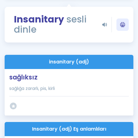
Puan Hesaplama
Insanitary
sesli
Rehberlik Aracı
dinle
ÖSYM Sınav Takvimi
Kampanyalar
Blog
insanitary (adj)
İngilizce Gramer
sağlıksız
sağlığa zararlı, pis, kirli
Insanitary (adj) Eş anlamlıları