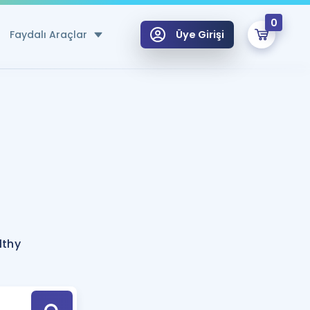
0
Faydalı Araçlar
Üye Girişi
klar
n Ücretsiz Kaynaklar
 için Özel Sözlük
Sepetin Şu An Boş.
ma
uan Hesaplama Aracı
i Hoca ile seni sınava hazırlayacak onlarca eğitim seni bekliyor!
Şifremi Hatırlamıyorum
GİRİŞ YAP
lthy
azırlananlar için Öneriler
kvimi
ÜYE DEĞİLİM
arı Tek Takvimde