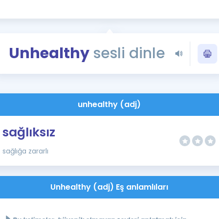
Kampanyalar
Eğitim ve Kitaplar
Blog
Unhealthy
sesli dinle
YDS - YÖKDİL Tüm S
İngilizce Gram
İngilizce Gramer
unhealthy (adj)
sağlıksız
sağlığa zararlı
Unhealthy (adj) Eş anlamlıları