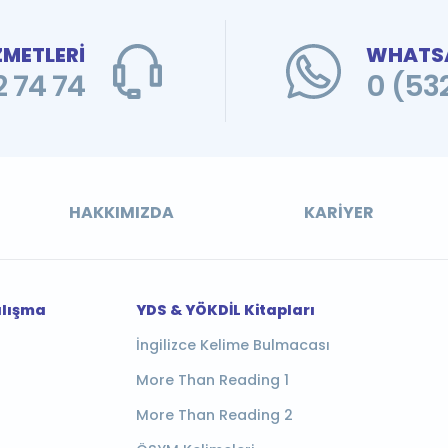
ZMETLERİ
WHATSA
 74 74
0 (53
HAKKIMIZDA
KARIYER
alışma
YDS & YÖKDİL Kitapları
İngilizce Kelime Bulmacası
More Than Reading 1
More Than Reading 2