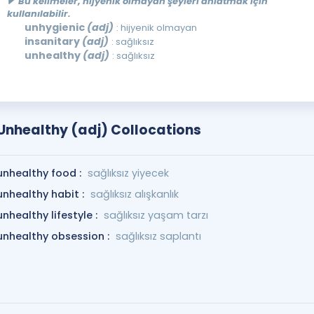
Bu kelimeler, hijyenik olmayan şeyleri anlatmak için
kullanılabilir.
unhygienic
(adj)
: hijyenik olmayan
insanitary
(adj)
: sağlıksız
unhealthy
(adj)
: sağlıksız
Unhealthy (adj) Collocations
unhealthy food :
sağlıksız yiyecek
unhealthy habit :
sağlıksız alışkanlık
unhealthy lifestyle :
sağlıksız yaşam tarzı
unhealthy obsession :
sağlıksız saplantı