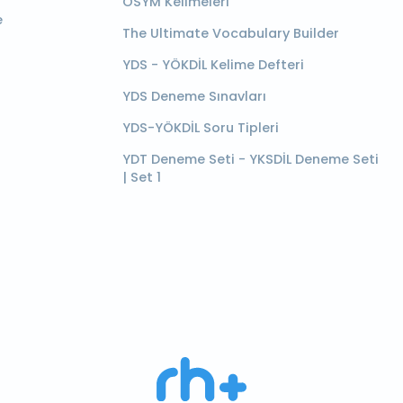
ÖSYM Kelimeleri
e
The Ultimate Vocabulary Builder
YDS - YÖKDİL Kelime Defteri
YDS Deneme Sınavları
YDS-YÖKDİL Soru Tipleri
YDT Deneme Seti - YKSDİL Deneme Seti
| Set 1