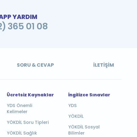
PP YARDIM
2) 365 01 08
SORU & CEVAP
İLETIŞIM
Ücretsiz Kaynaklar
İngilizce Sınavlar
YDS Önemli
YDS
Kelimeler
YÖKDİL
YÖKDİL Soru Tipleri
YÖKDİL Sosyal
YÖKDİL Sağlık
Bilimler