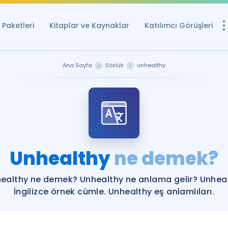
Paketleri
Kitaplar ve Kaynaklar
Katılımcı Görüşleri
Ücretsiz Kayna
Ana Sayfa
Sözlük
unhealthy
YDS ve YÖKDİL içi
Sözlük
İngilizce Sınavları
Puan Hesapla
Unhealthy
ne demek?
YDS ve YÖKDİL P
Remz
Rehberlik Aracı
ealthy ne demek? Unhealthy ne anlama gelir? Unhea
YDS ve YÖKDİL'e H
İngilizce örnek cümle. Unhealthy eş anlamlıları.
ÖSYM Sınav Ta
Tüm ÖSYM Sınavl