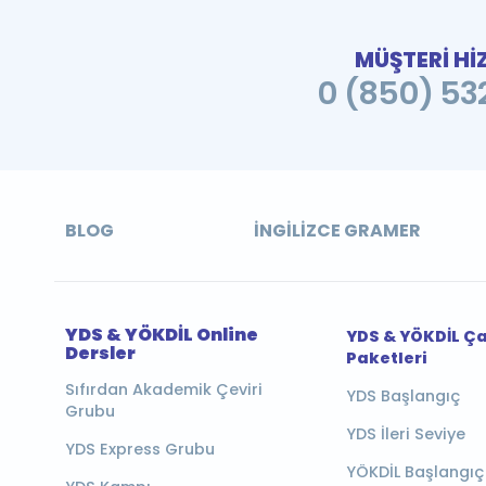
MÜŞTERİ Hİ
0 (850) 532
BLOG
İNGILIZCE GRAMER
YDS & YÖKDİL Online
YDS & YÖKDİL Ç
Dersler
Paketleri
Sıfırdan Akademik Çeviri
YDS Başlangıç
Grubu
YDS İleri Seviye
YDS Express Grubu
YÖKDİL Başlangıç