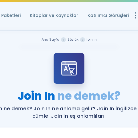
Paketleri
Kitaplar ve Kaynaklar
Katılımcı Görüşleri
Ücretsiz Kayna
Ana Sayfa
Sözlük
join in
YDS ve YÖKDİL içi
Sözlük
İngilizce Sınavları
Puan Hesapla
Join In
ne demek?
YDS ve YÖKDİL P
Remz
Rehberlik Aracı
In ne demek? Join In ne anlama gelir? Join In İngilizce
YDS ve YÖKDİL'e H
cümle. Join In eş anlamlıları.
ÖSYM Sınav Ta
Tüm ÖSYM Sınavl