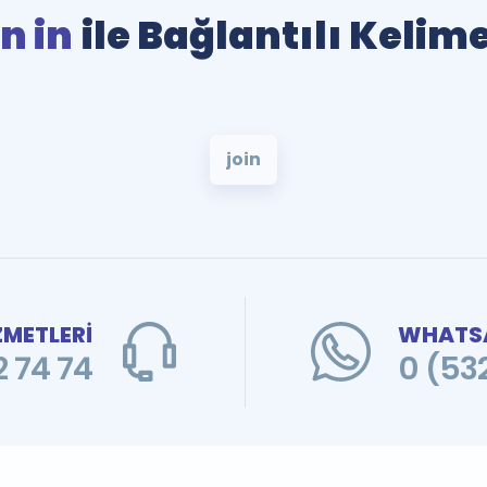
n in
ile Bağlantılı Kelim
join
ZMETLERİ
WHATSA
 74 74
0 (53