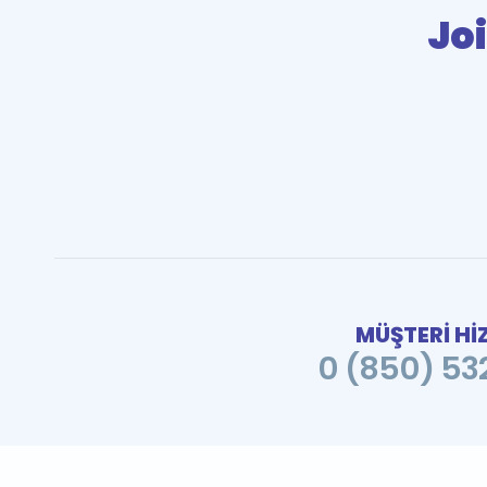
Joi
MÜŞTERİ Hİ
0 (850) 532