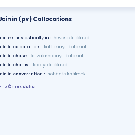
Join in (pv) Collocations
join enthusiastically in :
hevesle katılmak
join in celebration :
kutlamaya katılmak
join in chase :
kovalamacaya katılmak
join in chorus :
koroya katılmak
join in conversation :
sohbete katılmak
5 Örnek daha