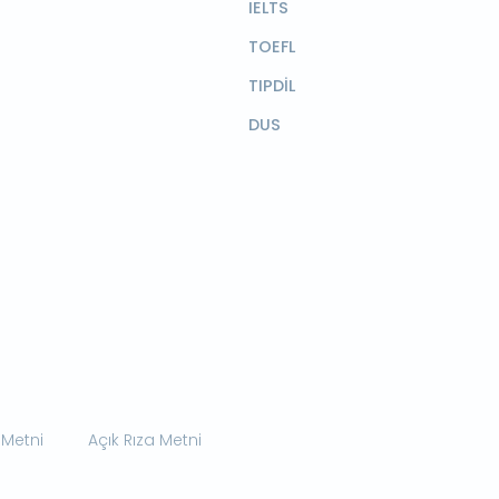
IELTS
TOEFL
TIPDİL
DUS
 Metni
Açık Rıza Metni