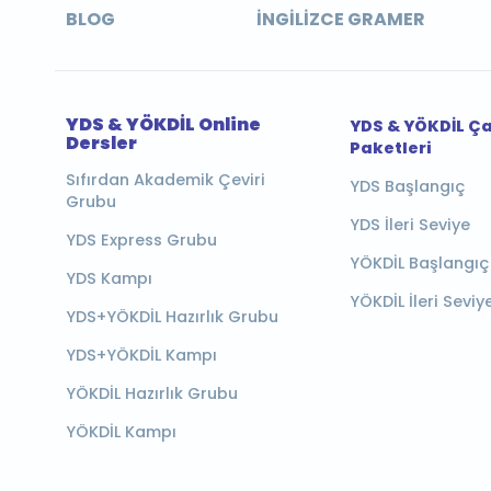
BLOG
İNGILIZCE GRAMER
YDS & YÖKDİL Online
YDS & YÖKDİL Ç
Dersler
Paketleri
Sıfırdan Akademik Çeviri
YDS Başlangıç
Grubu
YDS İleri Seviye
YDS Express Grubu
YÖKDİL Başlangıç
YDS Kampı
YÖKDİL İleri Seviy
YDS+YÖKDİL Hazırlık Grubu
YDS+YÖKDİL Kampı
YÖKDİL Hazırlık Grubu
YÖKDİL Kampı