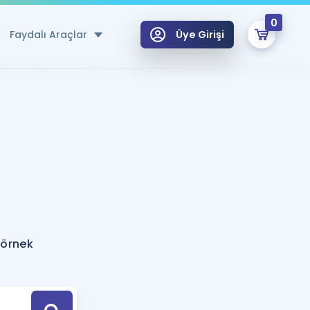
0
Faydalı Araçlar
Üye Girişi
klar
n Ücretsiz Kaynaklar
 için Özel Sözlük
Sepetin Şu An Boş.
ma
uan Hesaplama Aracı
i Hoca ile seni sınava hazırlayacak onlarca eğitim seni bekliyor!
Şifremi Hatırlamıyorum
GİRİŞ YAP
 örnek
azırlananlar için Öneriler
kvimi
ÜYE DEĞİLİM
arı Tek Takvimde