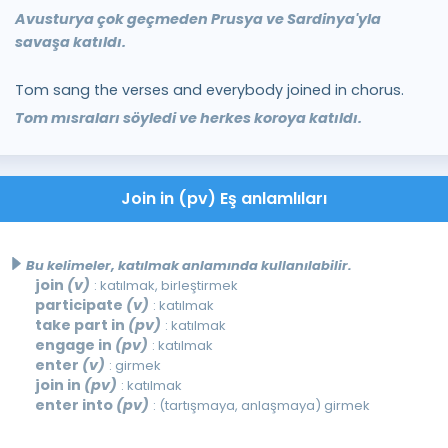
Avusturya çok geçmeden Prusya ve Sardinya'yla
savaşa katıldı.
Tom sang the verses and everybody joined in chorus.
Tom mısraları söyledi ve herkes koroya katıldı.
Join in (pv) Eş anlamlıları
Bu kelimeler, katılmak anlamında kullanılabilir.
join
(v)
: katılmak, birleştirmek
participate
(v)
: katılmak
take part in
(pv)
: katılmak
engage in
(pv)
: katılmak
enter
(v)
: girmek
join in
(pv)
: katılmak
enter into
(pv)
: (tartışmaya, anlaşmaya) girmek