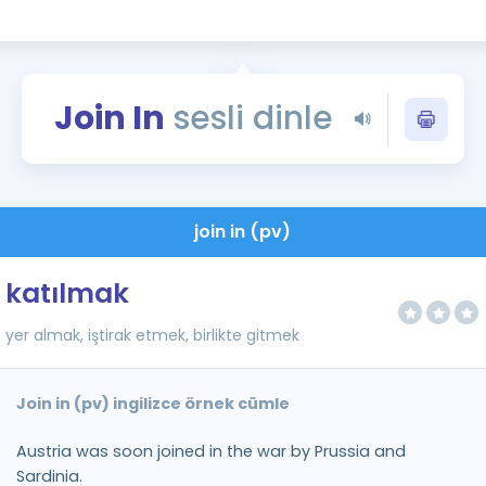
Kampanyalar
Eğitim ve Kitaplar
Blog
Join In
sesli dinle
YDS - YÖKDİL Tüm S
İngilizce Gram
İngilizce Gramer
join in (pv)
katılmak
yer almak, iştirak etmek, birlikte gitmek
Join in (pv) ingilizce örnek cümle
Austria was soon joined in the war by Prussia and
Sardinia.