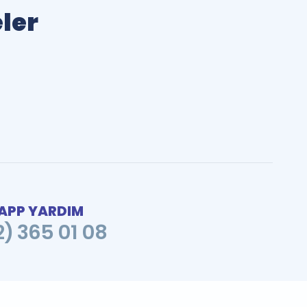
eler
PP YARDIM
2) 365 01 08