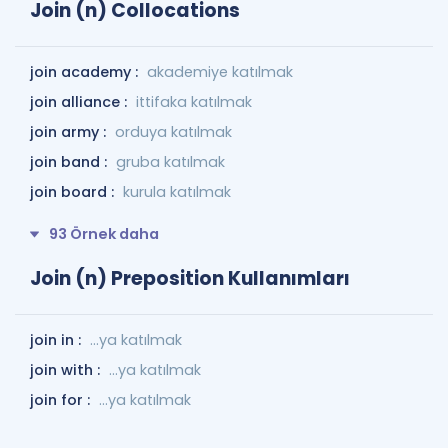
Join (n) Collocations
join academy :
akademiye katılmak
join alliance :
ittifaka katılmak
join army :
orduya katılmak
join band :
gruba katılmak
join board :
kurula katılmak
93 Örnek daha
Join (n) Preposition Kullanımları
join in :
...ya katılmak
join with :
...ya katılmak
join for :
...ya katılmak