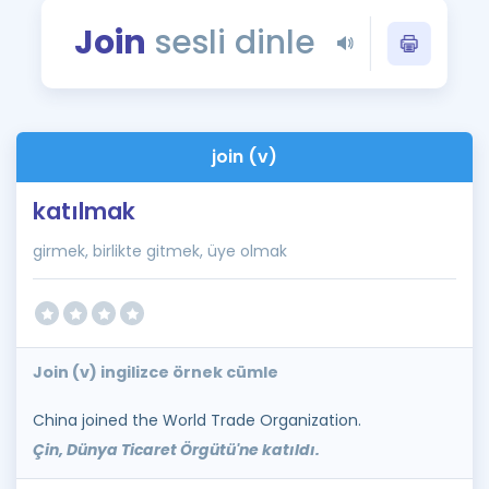
Puan Hesaplama
Join
sesli dinle
Rehberlik Aracı
ÖSYM Sınav Takvimi
join (v)
Kampanyalar
katılmak
Blog
girmek, birlikte gitmek, üye olmak
İngilizce Gramer
Join (v) ingilizce örnek cümle
China joined the World Trade Organization.
Çin, Dünya Ticaret Örgütü'ne katıldı.