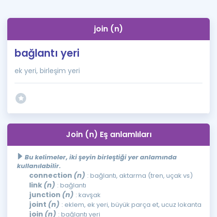
join (n)
bağlantı yeri
ek yeri, birleşim yeri
Join (n) Eş anlamlıları
Bu kelimeler, iki şeyin birleştiği yer anlamında
kullanılabilir.
connection
(n)
: bağlantı, aktarma (tren, uçak vs)
link
(n)
: bağlantı
junction
(n)
: kavşak
joint
(n)
: eklem, ek yeri, büyük parça et, ucuz lokanta
join
(n)
: bağlantı yeri