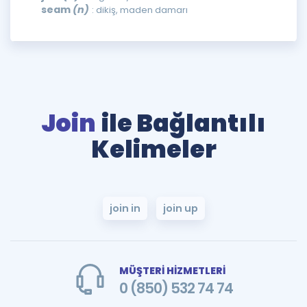
seam
(n)
: dikiş, maden damarı
Join
ile Bağlantılı
Kelimeler
join in
join up
MÜŞTERİ HİZMETLERİ
0 (850) 532 74 74