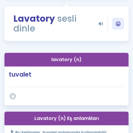
Puan Hesaplama
Lavatory
sesli
Rehberlik Aracı
dinle
ÖSYM Sınav Takvimi
Kampanyalar
Blog
lavatory (n)
İngilizce Gramer
tuvalet
Lavatory (n) Eş anlamlıları
Bu kelimeler, tuvalet anlamında kullanılabilir.