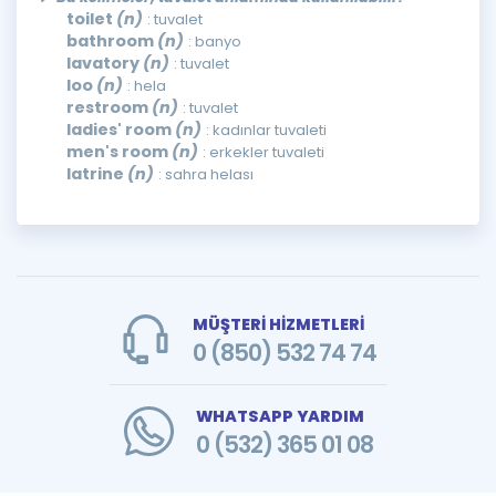
toilet
(n)
: tuvalet
bathroom
(n)
: banyo
lavatory
(n)
: tuvalet
loo
(n)
: hela
restroom
(n)
: tuvalet
ladies' room
(n)
: kadınlar tuvaleti
men's room
(n)
: erkekler tuvaleti
latrine
(n)
: sahra helası
MÜŞTERİ HİZMETLERİ
0 (850) 532 74 74
WHATSAPP YARDIM
0 (532) 365 01 08