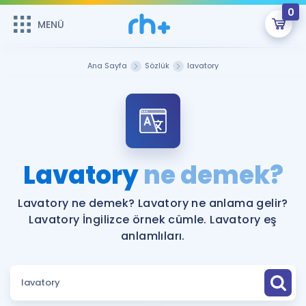
0
MENÜ
MENÜ
Üye Girişi
Ana Sayfa
Sözlük
lavatory
Online Dersler
Sepetin Şu An Boş.
Çalışma Paketleri
Remzi Hoca ile seni sınava hazırlayacak onlarca eğitim seni
bekliyor!
Kitaplar ve Kaynaklar
GİRİŞ YAP
Lavatory
ne demek?
Katılımcı Görüşleri
Şifremi Hatırlamıyorum
Lavatory ne demek? Lavatory ne anlama gelir?
Lavatory İngilizce örnek cümle. Lavatory eş
ÜYE DEĞİLİM
Faydalı Araçlar
anlamlıları.
Ücretsiz Kaynaklar
Blog
İngilizce Gramer
Hakkımızda
Kariyer
Sözlük
Soru & Cevap
İletişim