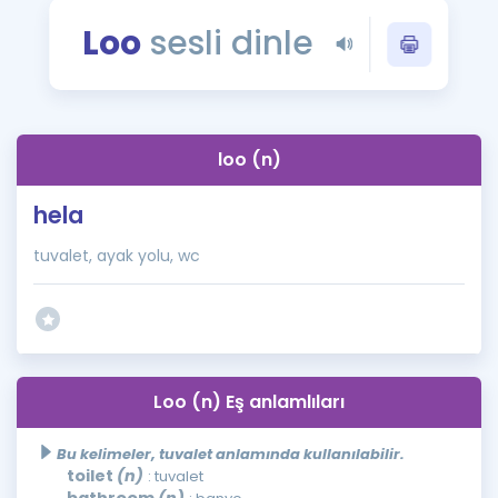
Puan Hesaplama
Loo
sesli dinle
Rehberlik Aracı
ÖSYM Sınav Takvimi
loo (n)
Kampanyalar
hela
Blog
tuvalet, ayak yolu, wc
İngilizce Gramer
Loo (n) Eş anlamlıları
Bu kelimeler, tuvalet anlamında kullanılabilir.
toilet
(n)
: tuvalet