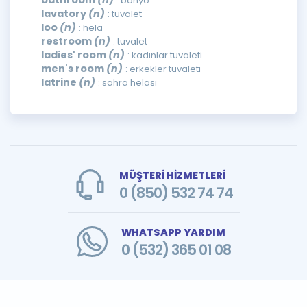
bathroom
(n)
: banyo
lavatory
(n)
: tuvalet
loo
(n)
: hela
restroom
(n)
: tuvalet
ladies' room
(n)
: kadınlar tuvaleti
men's room
(n)
: erkekler tuvaleti
latrine
(n)
: sahra helası
MÜŞTERİ HİZMETLERİ
0 (850) 532 74 74
WHATSAPP YARDIM
0 (532) 365 01 08