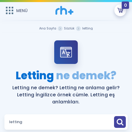
0
MENÜ
MENÜ
Üye Girişi
Ana Sayfa
Sözlük
letting
Online Dersler
Sepetin Şu An Boş.
Çalışma Paketleri
Remzi Hoca ile seni sınava hazırlayacak onlarca eğitim seni
bekliyor!
Kitaplar ve Kaynaklar
GİRİŞ YAP
Letting
ne demek?
Katılımcı Görüşleri
Şifremi Hatırlamıyorum
Letting ne demek? Letting ne anlama gelir?
Letting İngilizce örnek cümle. Letting eş
ÜYE DEĞİLİM
Faydalı Araçlar
anlamlıları.
Ücretsiz Kaynaklar
Blog
İngilizce Gramer
Hakkımızda
Kariyer
Sözlük
Soru & Cevap
İletişim