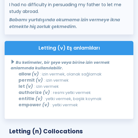
I had no difficulty in persuading my father to let me
study abroad.
Babamı yurtdışında okumama izin vermeye ikna
etmekte hiç zorluk çekmedim.
Letting (v) Eş anlamlıları
Bu kelimeler, bir şeye veya birine izin vermek
anlamında kullanılabilir.
allow
(v)
: izin vermek, olanak sağlamak
permit
(v)
: izin vermek
let
(v)
: izin vermek
authorize
(v)
: resmi yetki vermek
entitle
(v)
: yetki vermek, başlık koymak
empower
(v)
: yetki vermek
Letting (n) Collocations