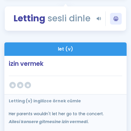
Puan Hesaplama
Letting
sesli dinle
Rehberlik Aracı
ÖSYM Sınav Takvimi
Kampanyalar
let (v)
Blog
izin vermek
İngilizce Gramer
Letting (v) ingilizce örnek cümle
Her parents wouldn't let her go to the concert.
Ailesi konsere gitmesine izin vermedi.