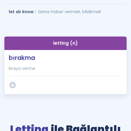
let sb know :
birine haber vermek, bildirmek
letting (n)
bırakma
kiraya verme
Letting
ile Bağlantılı