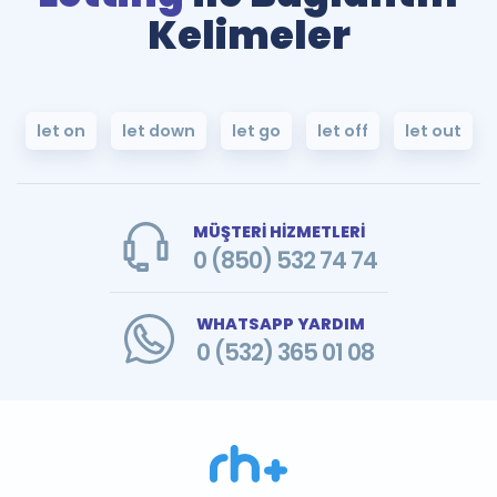
Kelimeler
let on
let down
let go
let off
let out
MÜŞTERİ HİZMETLERİ
0 (850) 532 74 74
WHATSAPP YARDIM
0 (532) 365 01 08