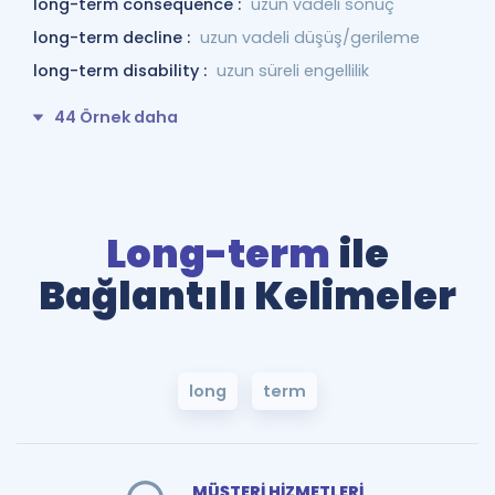
long-term consequence :
uzun vadeli sonuç
long-term decline :
uzun vadeli düşüş/gerileme
long-term disability :
uzun süreli engellilik
44 Örnek daha
Long-term
ile
Bağlantılı Kelimeler
long
term
MÜŞTERİ HİZMETLERİ