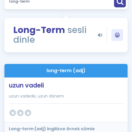
Puan Hesaplama
Rehberlik Aracı
Long-Term
sesli
ÖSYM Sınav Takvimi
dinle
Kampanyalar
Blog
long-term (adj)
İngilizce Gramer
uzun vadeli
uzun vadede, uzun dönem
Long-term (adj) ingilizce örnek cümle