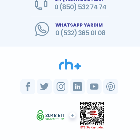
0 (850) 532 74 74
WHATSAPP YARDIM
0 (532) 365 01 08