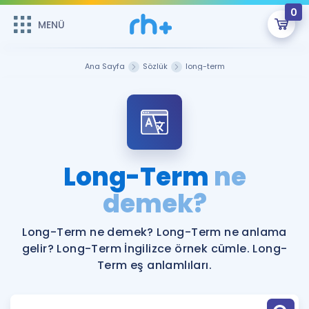
0
MENÜ
MENÜ
Üye Girişi
Ana Sayfa
Sözlük
long-term
Online Dersler
Sepetin Şu An Boş.
Çalışma Paketleri
Remzi Hoca ile seni sınava hazırlayacak onlarca eğitim seni
bekliyor!
Kitaplar ve Kaynaklar
GİRİŞ YAP
Long-Term
ne
Katılımcı Görüşleri
demek?
Şifremi Hatırlamıyorum
ÜYE DEĞİLİM
Faydalı Araçlar
Long-Term ne demek? Long-Term ne anlama
gelir? Long-Term İngilizce örnek cümle. Long-
Ücretsiz Kaynaklar
Blog
İngilizce Gramer
Term eş anlamlıları.
Hakkımızda
Kariyer
Sözlük
Soru & Cevap
İletişim