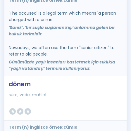
Term (n) ingilizce örnek cümle
'The accused' is a legal term which means 'a person
charged with a crime'.
'Sanık', 'bir suçla suçlanan kişi' anlamına gelen bir
hukuk terimidir.
Nowadays, we often use the term "senior citizen" to
refer to old people.
Günümüzde yaşlı insanları kastetmek için sıklıkla
"yaşlı vatandaş" terimini kullanıyoruz.
dönem
süre, vade, mühlet
Term (n) ingilizce örnek cümle