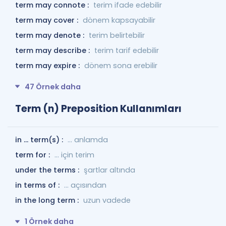
term may connote :
terim ifade edebilir
term may cover :
dönem kapsayabilir
term may denote :
terim belirtebilir
term may describe :
terim tarif edebilir
term may expire :
dönem sona erebilir
47 Örnek daha
Term (n) Preposition Kullanımları
in ... term(s) :
... anlamda
term for :
... için terim
under the terms :
şartlar altında
in terms of :
… açısından
in the long term :
uzun vadede
1 Örnek daha