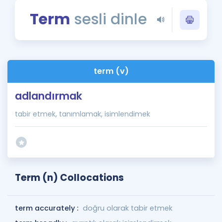
Puan Hesaplama
Term
sesli dinle
Rehberlik Aracı
ÖSYM Sınav Takvimi
term (v)
Kampanyalar
adlandırmak
Blog
tabir etmek, tanımlamak, isimlendimek
İngilizce Gramer
Term (n) Collocations
term accurately :
doğru olarak tabir etmek