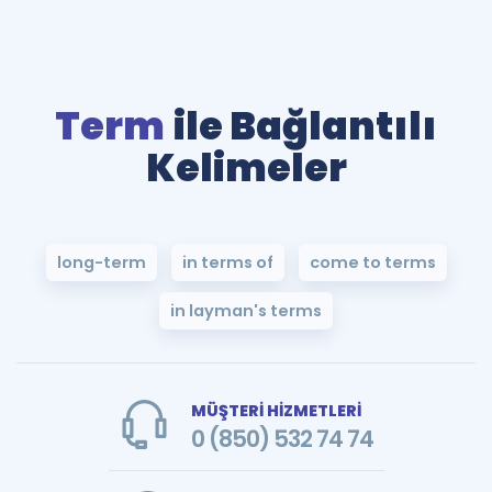
Term
ile Bağlantılı
Kelimeler
long-term
in terms of
come to terms
in layman's terms
MÜŞTERİ HİZMETLERİ
0 (850) 532 74 74