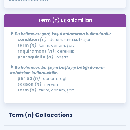
Term (n) Eş anlamlıları
Bu kelimeler; şart, koşul anlamında kullanılabilir.
condition
(n)
: durum, rahatsızlık, şart
term
(n)
: terim, dönem, şart
requirement
(n)
: gereklilik
prerequisite
(n)
: önşart
Bu kelimeler, bir şeyin başlayıp bittiği dönemi
anlatırken kullanılabilir.
period
(n)
: dönem, regl
season
(n)
: mevsim
term
(n)
: terim, dönem, şart
Term (n) Collocations