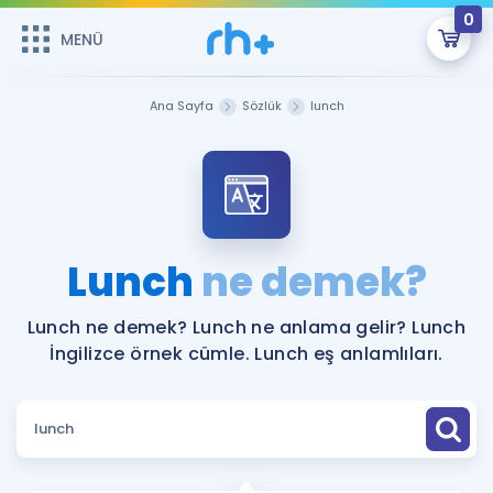
0
MENÜ
MENÜ
Üye Girişi
Ana Sayfa
Sözlük
lunch
Online Dersler
Sepetin Şu An Boş.
Çalışma Paketleri
Remzi Hoca ile seni sınava hazırlayacak onlarca eğitim seni
bekliyor!
Kitaplar ve Kaynaklar
GİRİŞ YAP
Lunch
ne demek?
Katılımcı Görüşleri
Şifremi Hatırlamıyorum
Lunch ne demek? Lunch ne anlama gelir? Lunch
İngilizce örnek cümle. Lunch eş anlamlıları.
ÜYE DEĞİLİM
Faydalı Araçlar
Ücretsiz Kaynaklar
Blog
İngilizce Gramer
Hakkımızda
Kariyer
Sözlük
Soru & Cevap
İletişim