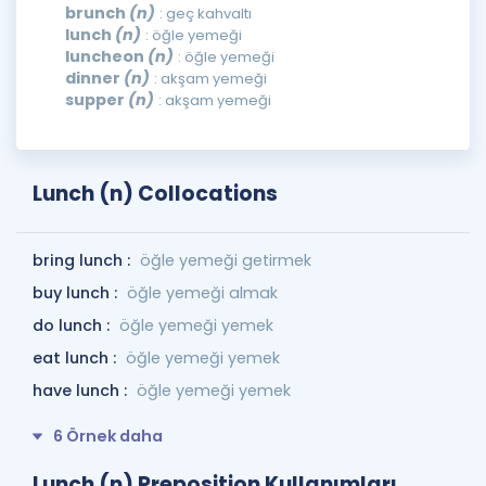
brunch
(n)
: geç kahvaltı
lunch
(n)
: öğle yemeği
luncheon
(n)
: öğle yemeği
dinner
(n)
: akşam yemeği
supper
(n)
: akşam yemeği
Lunch (n) Collocations
bring lunch :
öğle yemeği getirmek
buy lunch :
öğle yemeği almak
do lunch :
öğle yemeği yemek
eat lunch :
öğle yemeği yemek
have lunch :
öğle yemeği yemek
6 Örnek daha
Lunch (n) Preposition Kullanımları