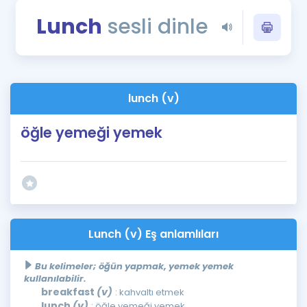
Puan Hesaplama
Lunch
sesli dinle
Rehberlik Aracı
ÖSYM Sınav Takvimi
lunch (v)
Kampanyalar
öğle yemeği yemek
Blog
İngilizce Gramer
Lunch (v) Eş anlamlıları
Bu kelimeler; öğün yapmak, yemek yemek
kullanılabilir.
breakfast
(v)
: kahvaltı etmek
lunch
(v)
: öğle yemeği yemek