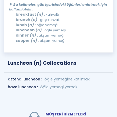
Bu kelimeler, gün içerisindeki öğünleri anlatmak için
kullanılabilir.
breakfast
(n)
: kahvaltı
brunch
(n)
: geç kahvaltı
lunch
(n)
: öğle yemeği
luncheon
(n)
: öğle yemeği
dinner
(n)
: akşam yemeği
supper
(n)
: akşam yemeği
Luncheon (n) Collocations
attend luncheon :
öğle yemeğine katılmak
have luncheon :
öğle yemeği yemek
MÜŞTERİ HİZMETLERİ