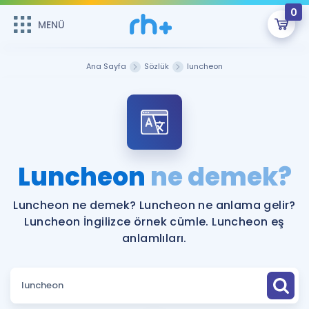
0
MENÜ
MENÜ
Üye Girişi
Ana Sayfa
Sözlük
luncheon
Online Dersler
Sepetin Şu An Boş.
Çalışma Paketleri
Remzi Hoca ile seni sınava hazırlayacak onlarca eğitim seni
bekliyor!
Kitaplar ve Kaynaklar
GİRİŞ YAP
Luncheon
ne demek?
Katılımcı Görüşleri
Şifremi Hatırlamıyorum
Luncheon ne demek? Luncheon ne anlama gelir?
Luncheon İngilizce örnek cümle. Luncheon eş
ÜYE DEĞİLİM
Faydalı Araçlar
anlamlıları.
Ücretsiz Kaynaklar
Blog
İngilizce Gramer
Hakkımızda
Kariyer
Sözlük
Soru & Cevap
İletişim