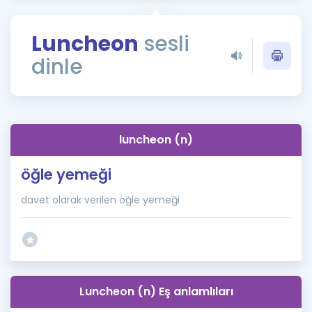
Puan Hesaplama
Luncheon
sesli
Rehberlik Aracı
dinle
ÖSYM Sınav Takvimi
Kampanyalar
Blog
luncheon (n)
İngilizce Gramer
öğle yemeği
davet olarak verilen öğle yemeği
Luncheon (n) Eş anlamlıları