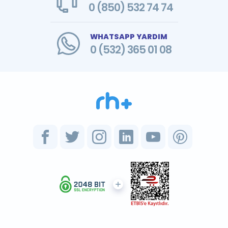
0 (850) 532 74 74
WHATSAPP YARDIM
0 (532) 365 01 08