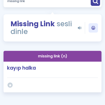
Puan Hesaplama
Rehberlik Aracı
Missing Link
sesli
ÖSYM Sınav Takvimi
dinle
Kampanyalar
Blog
missing link (n)
İngilizce Gramer
kayıp halka