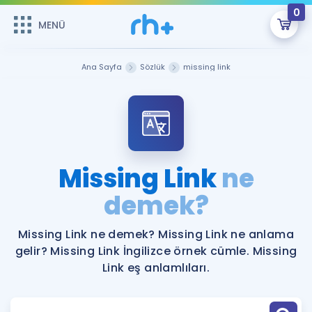
0
MENÜ
MENÜ
Üye Girişi
Ana Sayfa
Sözlük
missing link
Online Dersler
Sepetin Şu An Boş.
Çalışma Paketleri
Remzi Hoca ile seni sınava hazırlayacak onlarca eğitim seni
bekliyor!
Kitaplar ve Kaynaklar
GİRİŞ YAP
Missing Link
ne
Katılımcı Görüşleri
demek?
Şifremi Hatırlamıyorum
ÜYE DEĞİLİM
Faydalı Araçlar
Missing Link ne demek? Missing Link ne anlama
gelir? Missing Link İngilizce örnek cümle. Missing
Ücretsiz Kaynaklar
Blog
İngilizce Gramer
Link eş anlamlıları.
Hakkımızda
Kariyer
Sözlük
Soru & Cevap
İletişim