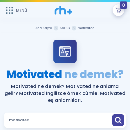
0
MENÜ
MENÜ
Üye Girişi
Ana Sayfa
Sözlük
motivated
Online Dersler
Sepetin Şu An Boş.
Çalışma Paketleri
Remzi Hoca ile seni sınava hazırlayacak onlarca eğitim seni
bekliyor!
Kitaplar ve Kaynaklar
GİRİŞ YAP
Motivated
ne demek?
Katılımcı Görüşleri
Şifremi Hatırlamıyorum
Motivated ne demek? Motivated ne anlama
gelir? Motivated İngilizce örnek cümle. Motivated
ÜYE DEĞİLİM
Faydalı Araçlar
eş anlamlıları.
Ücretsiz Kaynaklar
Blog
İngilizce Gramer
Hakkımızda
Kariyer
Sözlük
Soru & Cevap
İletişim