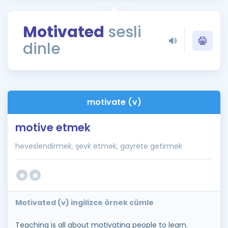
Puan Hesaplama
Motivated
sesli
Rehberlik Aracı
dinle
ÖSYM Sınav Takvimi
Kampanyalar
Blog
motivate (v)
İngilizce Gramer
motive etmek
heveslendirmek, şevk etmek, gayrete getirmek
Motivated (v) ingilizce örnek cümle
Teaching is all about motivating people to learn.