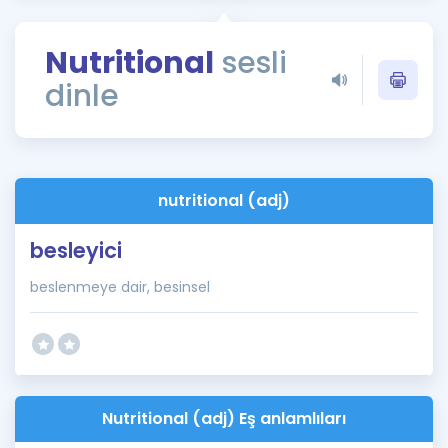
Puan Hesaplama
Nutritional
sesli
Rehberlik Aracı
dinle
ÖSYM Sınav Takvimi
Kampanyalar
Blog
nutritional (adj)
İngilizce Gramer
besleyici
beslenmeye dair, besinsel
Nutritional (adj) Eş anlamlıları