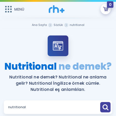
0
MENÜ
MENÜ
Üye Girişi
Ana Sayfa
Sözlük
nutritional
Online Dersler
Sepetin Şu An Boş.
Çalışma Paketleri
Remzi Hoca ile seni sınava hazırlayacak onlarca eğitim seni
bekliyor!
Kitaplar ve Kaynaklar
GİRİŞ YAP
Nutritional
ne demek?
Katılımcı Görüşleri
Şifremi Hatırlamıyorum
Nutritional ne demek? Nutritional ne anlama
gelir? Nutritional İngilizce örnek cümle.
ÜYE DEĞİLİM
Faydalı Araçlar
Nutritional eş anlamlıları.
Ücretsiz Kaynaklar
Blog
İngilizce Gramer
Hakkımızda
Kariyer
Sözlük
Soru & Cevap
İletişim