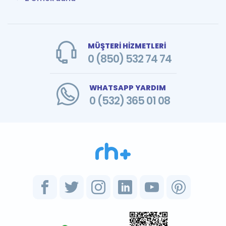
MÜŞTERİ HİZMETLERİ
0 (850) 532 74 74
WHATSAPP YARDIM
0 (532) 365 01 08