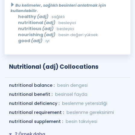
Bu kelimeler, sağlıklı besinleri anlatmak için
kullanılabilir.
healthy
(adj)
: sağlıklı
nutritional
(adj)
: besleyici
nutritious
(adj)
: besleyici
nourishing
(adj)
: besin değeri yüksek
good
(adj)
: iyi
Nutritional (adj) Collocations
nutritional balance :
besin dengesi
nutritional benefit :
besinsel fayda
nutritional deficiency :
beslenme yetersizliği
nutritional requirement :
beslenme gereksinimi
nutritional supplement :
besin takviyesi
2 Örnek daha