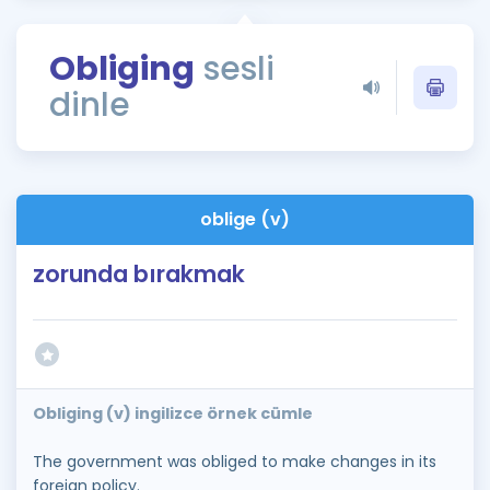
Puan Hesaplama
Obliging
sesli
Rehberlik Aracı
dinle
ÖSYM Sınav Takvimi
Kampanyalar
Blog
oblige (v)
İngilizce Gramer
zorunda bırakmak
Obliging (v) ingilizce örnek cümle
The government was obliged to make changes in its
foreign policy.