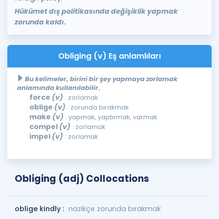
Hükümet dış politikasında değişiklik yapmak
zorunda kaldı.
Obliging (v) Eş anlamlıları
Bu kelimeler, birini bir şey yapmaya zorlamak
anlamında kullanılabilir.
force
(v)
: zorlamak
oblige
(v)
: zorunda bırakmak
make
(v)
: yapmak, yaptırmak, varmak
compel
(v)
: zorlamak
impel
(v)
: zorlamak
Obliging (adj) Collocations
oblige kindly :
nazikçe zorunda bırakmak