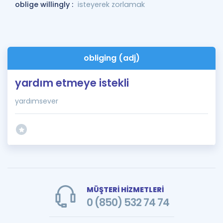
oblige willingly :
isteyerek zorlamak
obliging (adj)
yardım etmeye istekli
yardımsever
MÜŞTERİ HİZMETLERİ
0 (850) 532 74 74