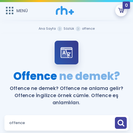
0
MENÜ
MENÜ
Üye Girişi
Ana Sayfa
Sözlük
offence
Online Dersler
Sepetin Şu An Boş.
Çalışma Paketleri
Remzi Hoca ile seni sınava hazırlayacak onlarca eğitim seni
bekliyor!
Kitaplar ve Kaynaklar
GİRİŞ YAP
Offence
ne demek?
Katılımcı Görüşleri
Şifremi Hatırlamıyorum
Offence ne demek? Offence ne anlama gelir?
Offence İngilizce örnek cümle. Offence eş
ÜYE DEĞİLİM
Faydalı Araçlar
anlamlıları.
Ücretsiz Kaynaklar
Blog
İngilizce Gramer
Hakkımızda
Kariyer
Sözlük
Soru & Cevap
İletişim