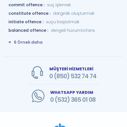
commit offence :
suç işlemek
constitute offence :
dargınlık oluşturmak
initiate offence :
suçu başlatmak
balanced offence :
dengeli hücum|ofans
6 Örnek daha
MÜŞTERİ HİZMETLERİ
0 (850) 532 74 74
WHATSAPP YARDIM
0 (532) 365 01 08