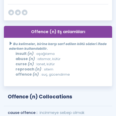
Offence (n) Eş anlamlıları
Bu kelimeler, birine karşı sarf edilen kötü sözleri ifade
ederken kullanılabilir.
insult
(n)
: aşağılama
abuse
(n)
: istismar, küfür
curse
(n)
: lanet, küfür
reproach
(n)
: sitem
offence
(n)
: suç, gücendirme
Offence (n) Collocations
cause offence :
incinmeye sebep olmak