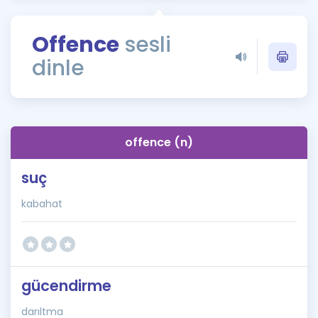
Puan Hesaplama
Offence
sesli
Rehberlik Aracı
dinle
ÖSYM Sınav Takvimi
Kampanyalar
Blog
offence (n)
İngilizce Gramer
suç
kabahat
gücendirme
darıltma