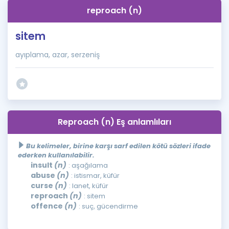
reproach (n)
sitem
ayıplama, azar, serzeniş
Reproach (n) Eş anlamlıları
Bu kelimeler, birine karşı sarf edilen kötü sözleri ifade
ederken kullanılabilir.
insult
(n)
: aşağılama
abuse
(n)
: istismar, küfür
curse
(n)
: lanet, küfür
reproach
(n)
: sitem
offence
(n)
: suç, gücendirme