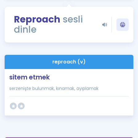
Puan Hesaplama
Reproach
sesli
Rehberlik Aracı
dinle
ÖSYM Sınav Takvimi
Kampanyalar
Blog
reproach (v)
İngilizce Gramer
sitem etmek
serzenişte bulunmak, kınamak, ayıplamak