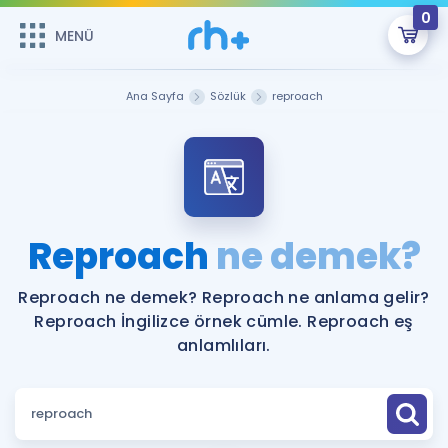
0
MENÜ
MENÜ
Üye Girişi
Ana Sayfa
Sözlük
reproach
Online Dersler
Sepetin Şu An Boş.
Çalışma Paketleri
Remzi Hoca ile seni sınava hazırlayacak onlarca eğitim seni
bekliyor!
Kitaplar ve Kaynaklar
GİRİŞ YAP
Reproach
ne demek?
Katılımcı Görüşleri
Şifremi Hatırlamıyorum
Reproach ne demek? Reproach ne anlama gelir?
Reproach İngilizce örnek cümle. Reproach eş
ÜYE DEĞİLİM
Faydalı Araçlar
anlamlıları.
Ücretsiz Kaynaklar
Blog
İngilizce Gramer
Hakkımızda
Kariyer
Sözlük
Soru & Cevap
İletişim