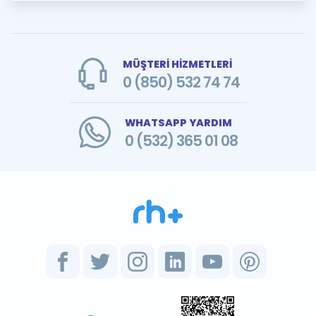
MÜŞTERİ HİZMETLERİ
0 (850) 532 74 74
WHATSAPP YARDIM
0 (532) 365 01 08