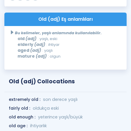
Old (adj) Eş anlamlıları
Bu kelimeler, yaşlı anlamında kullanılabilir.
old
(adj)
: yaşlı, eski
elderly
(adj)
: ihtiyar
aged
(adj)
: yaşlı
mature
(adj)
: olgun
Old (adj) Collocations
extremely old :
son derece yaşlı
fairly old :
oldukça eski
old enough :
yeterince yaşlı/büyük
old age :
ihtiyarlık