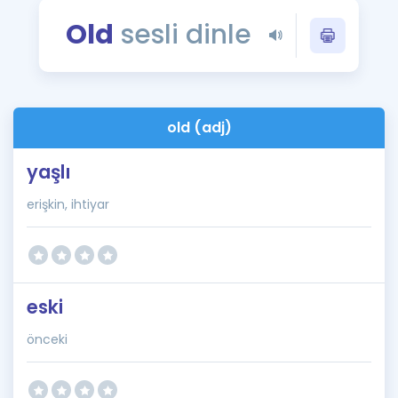
Puan Hesaplama
Old
sesli dinle
Rehberlik Aracı
ÖSYM Sınav Takvimi
old (adj)
Kampanyalar
yaşlı
Blog
erişkin, ihtiyar
İngilizce Gramer
eski
önceki