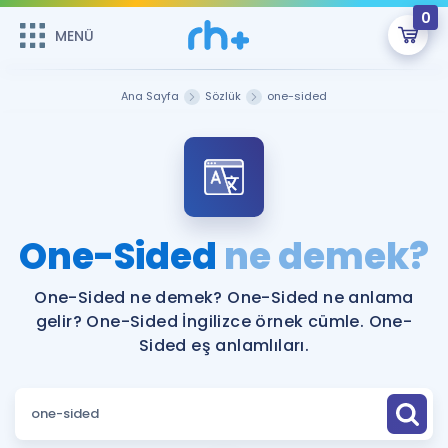
0
MENÜ
MENÜ
Üye Girişi
Ana Sayfa
Sözlük
one-sided
Online Dersler
Sepetin Şu An Boş.
Çalışma Paketleri
Remzi Hoca ile seni sınava hazırlayacak onlarca eğitim seni
bekliyor!
Kitaplar ve Kaynaklar
GİRİŞ YAP
One-Sided
ne demek?
Katılımcı Görüşleri
Şifremi Hatırlamıyorum
One-Sided ne demek? One-Sided ne anlama
gelir? One-Sided İngilizce örnek cümle. One-
ÜYE DEĞİLİM
Faydalı Araçlar
Sided eş anlamlıları.
Ücretsiz Kaynaklar
Blog
İngilizce Gramer
Hakkımızda
Kariyer
Sözlük
Soru & Cevap
İletişim