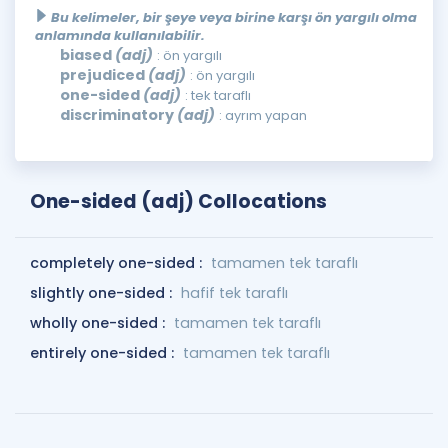
Bu kelimeler, bir şeye veya birine karşı ön yargılı olma
anlamında kullanılabilir.
biased
(adj)
: ön yargılı
prejudiced
(adj)
: ön yargılı
one-sided
(adj)
: tek taraflı
discriminatory
(adj)
: ayrım yapan
One-sided (adj) Collocations
completely one-sided :
tamamen tek taraflı
slightly one-sided :
hafif tek taraflı
wholly one-sided :
tamamen tek taraflı
entirely one-sided :
tamamen tek taraflı