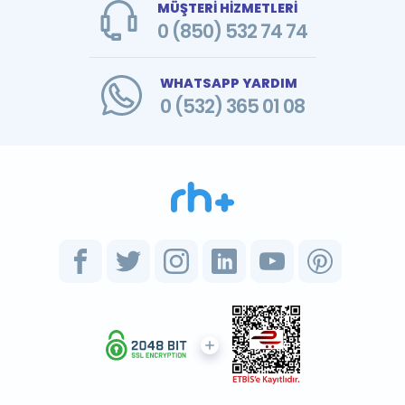
MÜŞTERİ HİZMETLERİ
0 (850) 532 74 74
WHATSAPP YARDIM
0 (532) 365 01 08