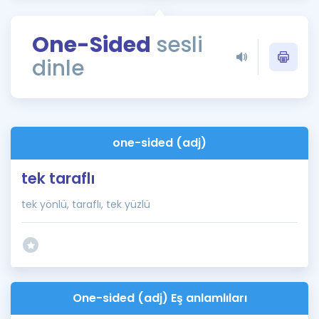
Puan Hesaplama
One-Sided
sesli
Rehberlik Aracı
dinle
ÖSYM Sınav Takvimi
Kampanyalar
Blog
one-sided (adj)
İngilizce Gramer
tek taraflı
tek yönlü, taraflı, tek yüzlü
One-sided (adj) Eş anlamlıları