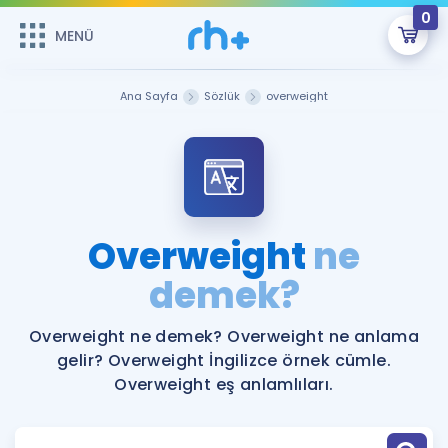
0
MENÜ
MENÜ
Üye Girişi
Ana Sayfa
Sözlük
overweight
Online Dersler
Sepetin Şu An Boş.
Çalışma Paketleri
Remzi Hoca ile seni sınava hazırlayacak onlarca eğitim seni
bekliyor!
Kitaplar ve Kaynaklar
GİRİŞ YAP
Overweight
ne
Katılımcı Görüşleri
demek?
Şifremi Hatırlamıyorum
ÜYE DEĞİLİM
Faydalı Araçlar
Overweight ne demek? Overweight ne anlama
gelir? Overweight İngilizce örnek cümle.
Ücretsiz Kaynaklar
Blog
İngilizce Gramer
Overweight eş anlamlıları.
Hakkımızda
Kariyer
Sözlük
Soru & Cevap
İletişim