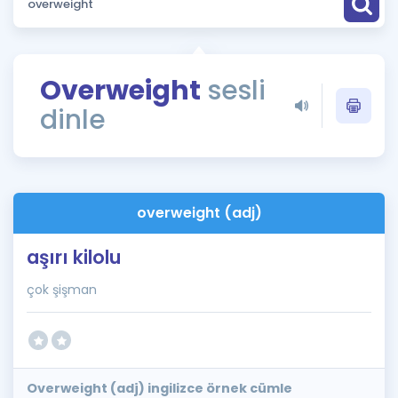
Puan Hesaplama
Rehberlik Aracı
Overweight
sesli
ÖSYM Sınav Takvimi
dinle
Kampanyalar
Blog
overweight (adj)
İngilizce Gramer
aşırı kilolu
çok şişman
Overweight (adj) ingilizce örnek cümle