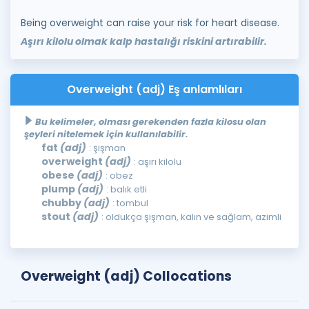
Being overweight can raise your risk for heart disease.
Aşırı kilolu olmak kalp hastalığı riskini artırabilir.
Overweight (adj) Eş anlamlıları
Bu kelimeler, olması gerekenden fazla kilosu olan
şeyleri nitelemek için kullanılabilir.
fat
(adj)
: şişman
overweight
(adj)
: aşırı kilolu
obese
(adj)
: obez
plump
(adj)
: balık etli
chubby
(adj)
: tombul
stout
(adj)
: oldukça şişman, kalın ve sağlam, azimli
Overweight (adj) Collocations