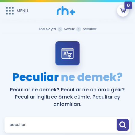
0
MENÜ
MENÜ
Üye Girişi
Ana Sayfa
Sözlük
peculiar
Online Dersler
Sepetin Şu An Boş.
Çalışma Paketleri
Remzi Hoca ile seni sınava hazırlayacak onlarca eğitim seni
bekliyor!
Kitaplar ve Kaynaklar
GİRİŞ YAP
Peculiar
ne demek?
Katılımcı Görüşleri
Şifremi Hatırlamıyorum
Peculiar ne demek? Peculiar ne anlama gelir?
Peculiar İngilizce örnek cümle. Peculiar eş
ÜYE DEĞİLİM
Faydalı Araçlar
anlamlıları.
Ücretsiz Kaynaklar
Blog
İngilizce Gramer
Hakkımızda
Kariyer
Sözlük
Soru & Cevap
İletişim