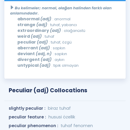
Bu kelimeler; normal, olağan halinden farklı olan
anlamındadır.
abnormal
(adj)
: anormal
strange
(adj)
: tuhaf, yabancı
extraordinary
(adj)
: olağanüstü
weird
(adj)
: tuhaf
peculiar
(adj)
: tuhaf, özgü
aberrant
(adj)
: sapkın
deviant
(adj, n)
: sapkın
divergent
(adj)
: aykırı
untypical
(adj)
: tipik olmayan
Peculiar (adj) Collocations
slightly peculiar :
biraz tuhaf
peculiar feature :
hususi özellik
peculiar phenomenon :
tuhaf fenomen