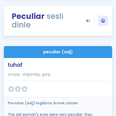
Puan Hesaplama
Peculiar
sesli
Rehberlik Aracı
dinle
ÖSYM Sınav Takvimi
Kampanyalar
Blog
peculiar (adj)
İngilizce Gramer
tuhaf
acayip, olağandışı, garip
Peculiar (adj) ingilizce örnek cümle
The old woman's eyes were very peculiar; they