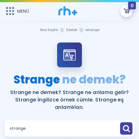
0
MENÜ
MENÜ
Üye Girişi
Ana Sayfa
Sözlük
strange
Online Dersler
Sepetin Şu An Boş.
Çalışma Paketleri
Remzi Hoca ile seni sınava hazırlayacak onlarca eğitim seni
bekliyor!
Kitaplar ve Kaynaklar
GİRİŞ YAP
Strange
ne demek?
Katılımcı Görüşleri
Şifremi Hatırlamıyorum
Strange ne demek? Strange ne anlama gelir?
Strange İngilizce örnek cümle. Strange eş
ÜYE DEĞİLİM
Faydalı Araçlar
anlamlıları.
Ücretsiz Kaynaklar
Blog
İngilizce Gramer
Hakkımızda
Kariyer
Sözlük
Soru & Cevap
İletişim