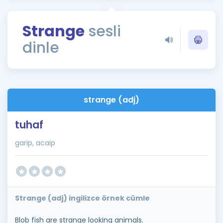
Puan Hesaplama
Strange
sesli
Rehberlik Aracı
dinle
ÖSYM Sınav Takvimi
Kampanyalar
Blog
strange (adj)
İngilizce Gramer
tuhaf
garip, acaip
Strange (adj) ingilizce örnek cümle
Blob fish are strange looking animals.