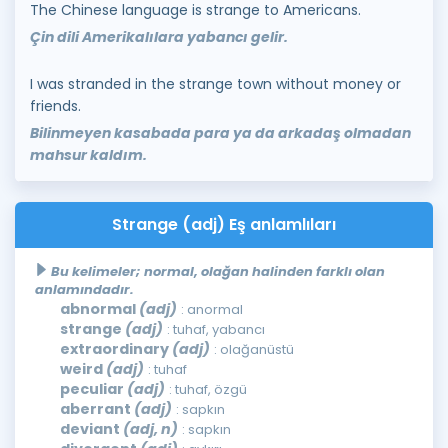
The Chinese language is strange to Americans.
Çin dili Amerikalılara yabancı gelir.
I was stranded in the strange town without money or
friends.
Bilinmeyen kasabada para ya da arkadaş olmadan
mahsur kaldım.
Strange (adj) Eş anlamlıları
Bu kelimeler; normal, olağan halinden farklı olan
anlamındadır.
abnormal
(adj)
: anormal
strange
(adj)
: tuhaf, yabancı
extraordinary
(adj)
: olağanüstü
weird
(adj)
: tuhaf
peculiar
(adj)
: tuhaf, özgü
aberrant
(adj)
: sapkın
deviant
(adj, n)
: sapkın