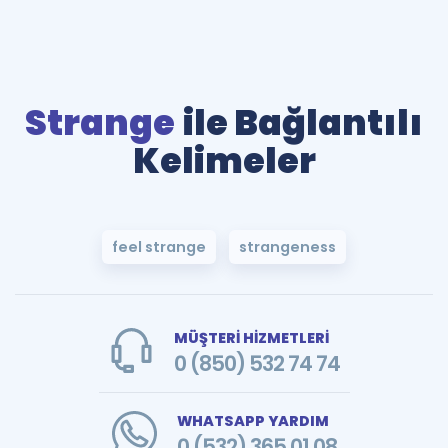
Strange
ile Bağlantılı
Kelimeler
feel strange
strangeness
MÜŞTERİ HİZMETLERİ
0 (850) 532 74 74
WHATSAPP YARDIM
0 (532) 365 01 08