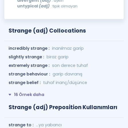
divergent
(adj)
: aykırı
untypical
(adj)
: tipik olmayan
Strange (adj) Collocations
incredibly strange :
inanılmaz garip
slightly strange :
biraz garip
extremely strange :
son derece tuhaf
strange behaviour :
garip davranış
strange belief :
tuhaf inanç/düşünce
16 Örnek daha
Strange (adj) Preposition Kullanımları
strange to :
...ya yabancı