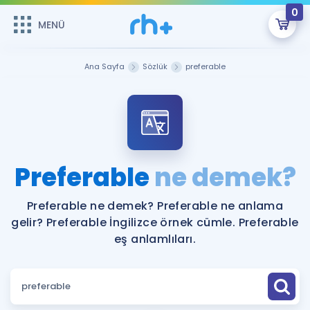
0
MENÜ
MENÜ
Üye Girişi
Ana Sayfa
Sözlük
preferable
Online Dersler
Sepetin Şu An Boş.
Çalışma Paketleri
Remzi Hoca ile seni sınava hazırlayacak onlarca eğitim seni
bekliyor!
Kitaplar ve Kaynaklar
GİRİŞ YAP
Preferable
ne demek?
Katılımcı Görüşleri
Şifremi Hatırlamıyorum
Preferable ne demek? Preferable ne anlama
gelir? Preferable İngilizce örnek cümle. Preferable
ÜYE DEĞİLİM
Faydalı Araçlar
eş anlamlıları.
Ücretsiz Kaynaklar
Blog
İngilizce Gramer
Hakkımızda
Kariyer
Sözlük
Soru & Cevap
İletişim