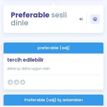
Puan Hesaplama
Preferable
sesli
Rehberlik Aracı
dinle
ÖSYM Sınav Takvimi
Kampanyalar
Blog
preferable (adj)
İngilizce Gramer
tercih edilebilir
daha iyi, daha uygun olan
Preferable (adj) Eş anlamlıları