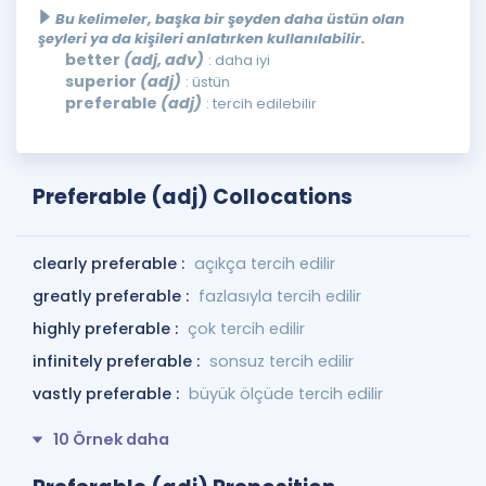
Bu kelimeler, başka bir şeyden daha üstün olan
şeyleri ya da kişileri anlatırken kullanılabilir.
better
(adj, adv)
: daha iyi
superior
(adj)
: üstün
preferable
(adj)
: tercih edilebilir
Preferable (adj) Collocations
clearly preferable :
açıkça tercih edilir
greatly preferable :
fazlasıyla tercih edilir
highly preferable :
çok tercih edilir
infinitely preferable :
sonsuz tercih edilir
vastly preferable :
büyük ölçüde tercih edilir
10 Örnek daha