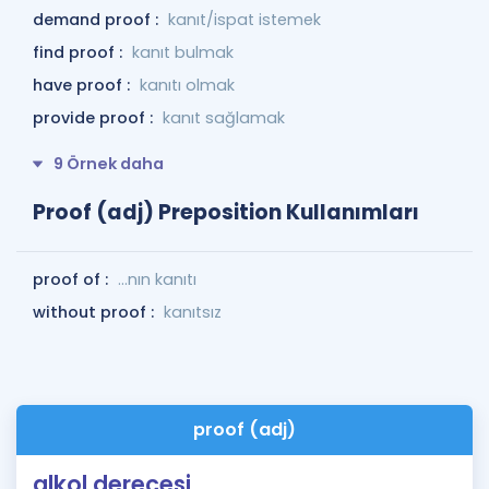
demand proof :
kanıt/ispat istemek
find proof :
kanıt bulmak
have proof :
kanıtı olmak
provide proof :
kanıt sağlamak
9 Örnek daha
Proof (adj) Preposition Kullanımları
proof of :
...nın kanıtı
without proof :
kanıtsız
proof (adj)
alkol derecesi