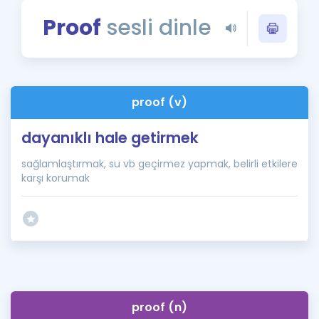
Puan Hesaplama
Proof
sesli dinle
Rehberlik Aracı
ÖSYM Sınav Takvimi
proof (v)
Kampanyalar
dayanıklı hale getirmek
Blog
sağlamlaştırmak, su vb geçirmez yapmak, belirli etkilere
İngilizce Gramer
karşı korumak
proof (n)