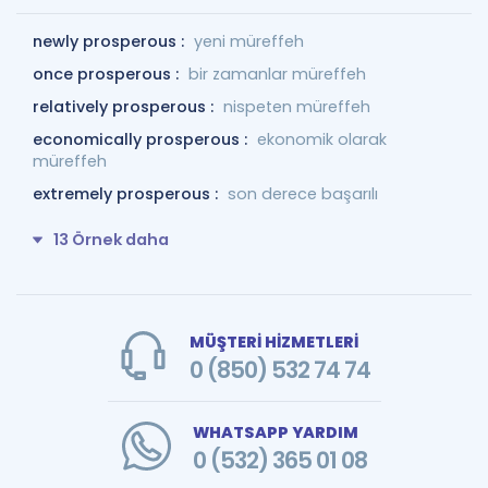
newly prosperous :
yeni müreffeh
once prosperous :
bir zamanlar müreffeh
relatively prosperous :
nispeten müreffeh
economically prosperous :
ekonomik olarak
müreffeh
extremely prosperous :
son derece başarılı
13 Örnek daha
MÜŞTERİ HİZMETLERİ
0 (850) 532 74 74
WHATSAPP YARDIM
0 (532) 365 01 08