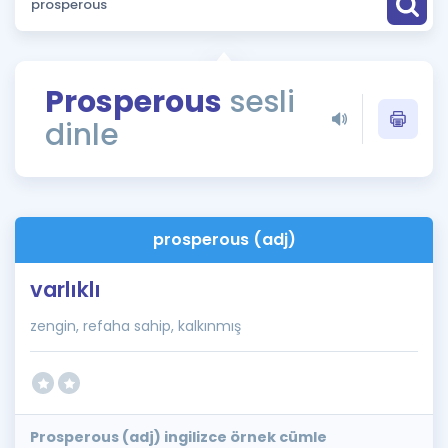
Puan Hesaplama
Rehberlik Aracı
Prosperous
sesli
ÖSYM Sınav Takvimi
dinle
Kampanyalar
Blog
prosperous (adj)
İngilizce Gramer
varlıklı
zengin, refaha sahip, kalkınmış
Prosperous (adj) ingilizce örnek cümle