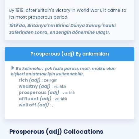
By 1919, after Britain's victory in World War I, it came to
its most prosperous period.
1919'da, Britanya'nın Birinci Dünya Savaşı'ndaki
zaferinden sonra, en zengin dönemine ulaştı.
Prosperous (adj) Eş anlamlıları
Bu kelimeler; çok fazla parası, malı, mülkü olan
kişileri anlatmak için kullanılabilir.
rich
(adj)
: zengin
wealthy
(adj)
: varlıklı
prosperous
(adj)
: varlıklı
affluent
(adj)
: varlıklı
well off
(adj)
: ,
Prosperous (adj) Collocations