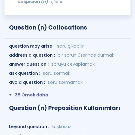
suspicion
(n)
: şüphe
Question (n) Collocations
question may arise :
soru çıkabilir
address a question :
bir sorun üzerinde durmak
answer question :
soruyu cevaplamak
ask question :
soru sormak
avoid question :
soru sormamak
38 Örnek daha
Question (n) Preposition Kullanımları
beyond question :
kuşkusuz