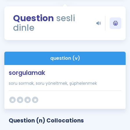
Puan Hesaplama
Question
sesli
Rehberlik Aracı
dinle
ÖSYM Sınav Takvimi
Kampanyalar
Blog
question (v)
İngilizce Gramer
sorgulamak
soru sormak, soru yöneltmek, şüphelenmek
Question (n) Collocations