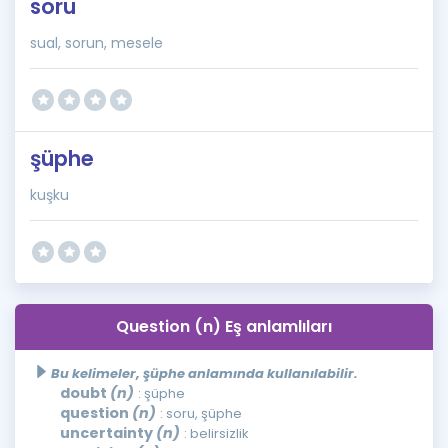
soru
sual, sorun, mesele
şüphe
kuşku
Question (n) Eş anlamlıları
Bu kelimeler, şüphe anlamında kullanılabilir.
doubt
(n)
: şüphe
question
(n)
: soru, şüphe
uncertainty
(n)
: belirsizlik