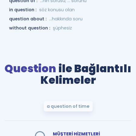
question of :
...nın sorusu; ... sorunu
in question :
söz konusu olan
question about :
...hakkında soru
without question :
şüphesiz
Question
ile Bağlantılı
Kelimeler
a question of time
MÜŞTERİ HİZMETLERİ