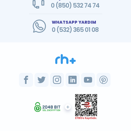
0 (850) 532 74 74
WHATSAPP YARDIM
0 (532) 365 01 08