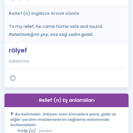
Relief (n) ingilizce örnek cümle
To my relief, he came home safe and sound.
Rahatladığım şey, eve sağ salim geldi.
rölyef
kabartma
Relief (n) Eş anlamlıları
Bu kelimeler; ihtiyacı olan kimselere para, gıda ve
diğer yardım malzemelerini sağlama anlamında
kullanılabilir.
help
(n)
: yardım