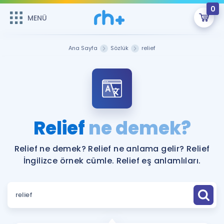
0
MENÜ
MENÜ
Üye Girişi
Ana Sayfa
Sözlük
relief
Online Dersler
Sepetin Şu An Boş.
Çalışma Paketleri
Remzi Hoca ile seni sınava hazırlayacak onlarca eğitim seni
bekliyor!
Kitaplar ve Kaynaklar
GİRİŞ YAP
Relief
ne demek?
Katılımcı Görüşleri
Şifremi Hatırlamıyorum
Relief ne demek? Relief ne anlama gelir? Relief
İngilizce örnek cümle. Relief eş anlamlıları.
ÜYE DEĞİLİM
Faydalı Araçlar
Ücretsiz Kaynaklar
Blog
İngilizce Gramer
Hakkımızda
Kariyer
Sözlük
Soru & Cevap
İletişim