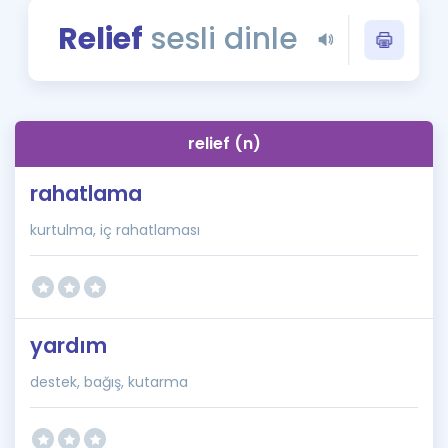
Puan Hesaplama
Relief
sesli dinle
Rehberlik Aracı
ÖSYM Sınav Takvimi
relief (n)
Kampanyalar
rahatlama
Blog
kurtulma, iç rahatlaması
İngilizce Gramer
yardım
destek, bağış, kutarma