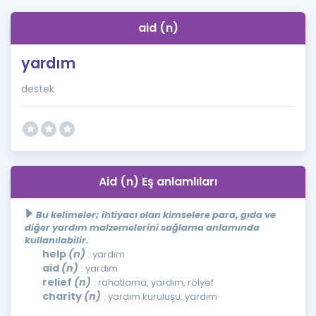
aid (n)
yardım
destek
Aid (n) Eş anlamlıları
Bu kelimeler; ihtiyacı olan kimselere para, gıda ve
diğer yardım malzemelerini sağlama anlamında
kullanılabilir.
help
(n)
: yardım
aid
(n)
: yardım
relief
(n)
: rahatlama, yardım, rölyef
charity
(n)
: yardım kuruluşu, yardım