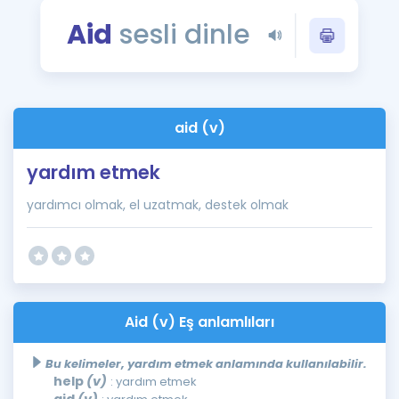
Puan Hesaplama
Aid
sesli dinle
Rehberlik Aracı
ÖSYM Sınav Takvimi
aid (v)
Kampanyalar
yardım etmek
Blog
yardımcı olmak, el uzatmak, destek olmak
İngilizce Gramer
Aid (v) Eş anlamlıları
Bu kelimeler, yardım etmek anlamında kullanılabilir.
help
(v)
: yardım etmek