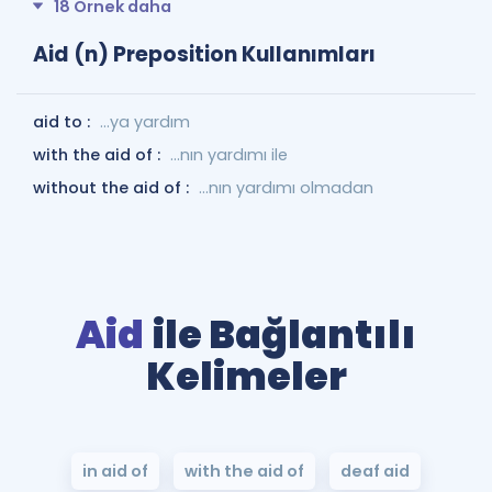
18 Örnek daha
Aid (n) Preposition Kullanımları
aid to :
...ya yardım
with the aid of :
...nın yardımı ile
without the aid of :
...nın yardımı olmadan
Aid
ile Bağlantılı
Kelimeler
in aid of
with the aid of
deaf aid