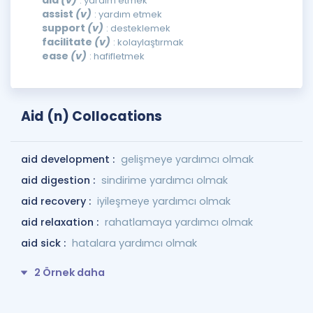
aid
(v)
: yardım etmek
assist
(v)
: yardım etmek
support
(v)
: desteklemek
facilitate
(v)
: kolaylaştırmak
ease
(v)
: hafifletmek
Aid (n) Collocations
aid development :
gelişmeye yardımcı olmak
aid digestion :
sindirime yardımcı olmak
aid recovery :
iyileşmeye yardımcı olmak
aid relaxation :
rahatlamaya yardımcı olmak
aid sick :
hatalara yardımcı olmak
2 Örnek daha