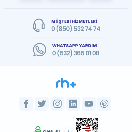
MÜŞTERİ HİZMETLERİ
0 (850) 532 74 74
WHATSAPP YARDIM
0 (532) 365 01 08