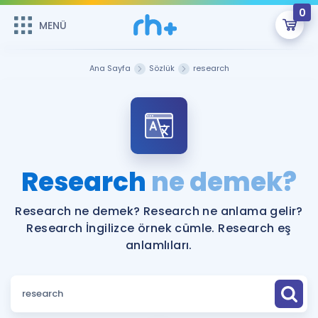
0
MENÜ
MENÜ
Üye Girişi
Ana Sayfa
Sözlük
research
Online Dersler
Sepetin Şu An Boş.
Çalışma Paketleri
Remzi Hoca ile seni sınava hazırlayacak onlarca eğitim seni
bekliyor!
Kitaplar ve Kaynaklar
GİRİŞ YAP
Research
ne demek?
Katılımcı Görüşleri
Şifremi Hatırlamıyorum
Research ne demek? Research ne anlama gelir?
Research İngilizce örnek cümle. Research eş
ÜYE DEĞİLİM
Faydalı Araçlar
anlamlıları.
Ücretsiz Kaynaklar
Blog
İngilizce Gramer
Hakkımızda
Kariyer
Sözlük
Soru & Cevap
İletişim