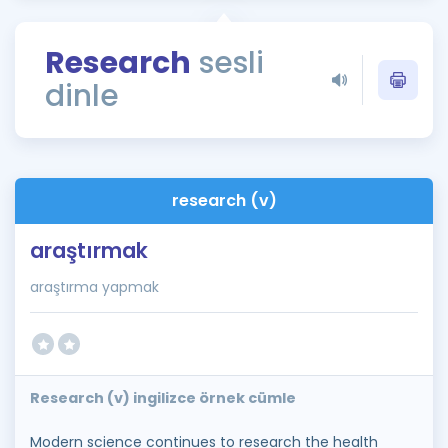
Puan Hesaplama
Research
sesli
Rehberlik Aracı
dinle
ÖSYM Sınav Takvimi
Kampanyalar
Blog
research (v)
İngilizce Gramer
araştırmak
araştırma yapmak
Research (v) ingilizce örnek cümle
Modern science continues to research the health