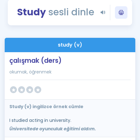
Puan Hesaplama
Study
sesli dinle
Rehberlik Aracı
ÖSYM Sınav Takvimi
study (v)
Kampanyalar
çalışmak (ders)
Blog
okumak, öğrenmek
İngilizce Gramer
Study (v) ingilizce örnek cümle
I studied acting in university.
Üniversitede oyunculuk eğitimi aldım.