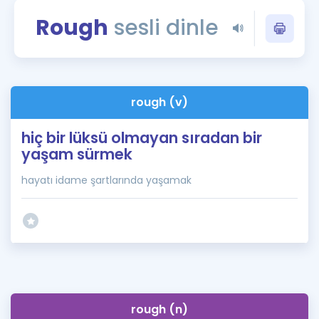
Puan Hesaplama
Rough
sesli dinle
Rehberlik Aracı
ÖSYM Sınav Takvimi
rough (v)
Kampanyalar
hiç bir lüksü olmayan sıradan bir
Blog
yaşam sürmek
İngilizce Gramer
hayatı idame şartlarında yaşamak
rough (n)