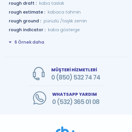
rough draft :
kaba taslak
rough estimate :
kabaca tahmin
rough ground :
pürüzlü /taşlık zemin
rough indicator :
kaba gösterge
6 Örnek daha
MÜŞTERİ HİZMETLERİ
0 (850) 532 74 74
WHATSAPP YARDIM
0 (532) 365 01 08