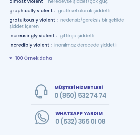
almost violent :
neredeyse şiddet/çok güç
graphically violent :
grafiksel olarak şiddetli
gratuitously violent :
nedensiz/gereksiz bir şekilde
şiddet içeren
increasingly violent :
gittikçe şiddetli
incredibly violent :
inanılmaz derecede şiddetli
100 Örnek daha
MÜŞTERİ HİZMETLERİ
0 (850) 532 74 74
WHATSAPP YARDIM
0 (532) 365 01 08