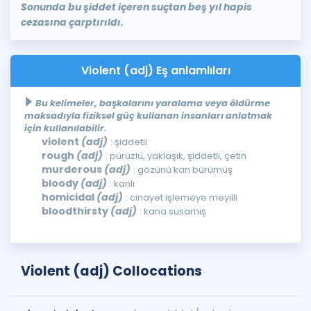
Sonunda bu şiddet içeren suçtan beş yıl hapis
cezasına çarptırıldı.
Violent (adj) Eş anlamlıları
Bu kelimeler, başkalarını yaralama veya öldürme
maksadıyla fiziksel güç kullanan insanları anlatmak
için kullanılabilir.
violent
(adj)
: şiddetli
rough
(adj)
: pürüzlü, yaklaşık, şiddetli, çetin
murderous
(adj)
: gözünü kan bürümüş
bloody
(adj)
: kanlı
homicidal
(adj)
: cinayet işlemeye meyilli
bloodthirsty
(adj)
: kana susamış
Violent (adj) Collocations