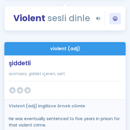
Puan Hesaplama
Violent
sesli dinle
Rehberlik Aracı
ÖSYM Sınav Takvimi
Kampanyalar
violent (adj)
Blog
şiddetli
İngilizce Gramer
acımasız, şiddet içeren, sert
Violent (adj) ingilizce örnek cümle
He was eventually sentenced to five years in prison for
that violent crime.